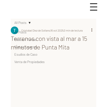
All Posts
Cristobal Diez de Sollano
16 oct 2025
0 min de lectura
All Posts
Terrenos con vista al mar a 15
Podcast Tierras
minutos de Punta Mita
Red de Expertos
Esudios de Caso
Venta de Propiedades