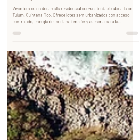
Ecológico en la selva de Tulum
Viventum es un desarrollo residencial eco-sustentable ubicado en
Tulum, Quintana Roo. Ofrece lotes semiurbanizados con acceso
controlado, energía de mediana tensión y asesoría para la
instalación de pozos y biodigestores. El proyecto incluye más de 50
amenidades, como una casa club, pabellones temáticos, un cenote
privado, huerto orgánico, spa, gimnasio, canchas deportivas,
circuito para ciclismo y trail training, área infantil, snack bar, entre
otros. ￼ Los lotes disponibl