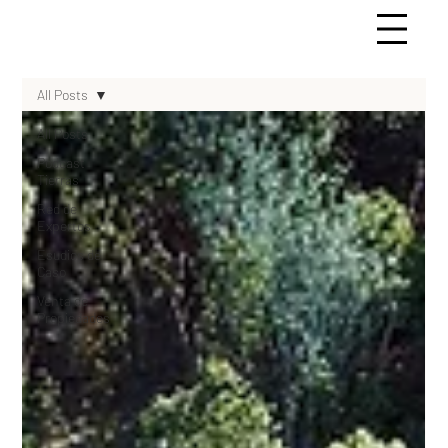
All Posts
All Posts
Podcast
Tierras
Red de
Expertos
Esudios de
Caso
Venta de
Propiedades