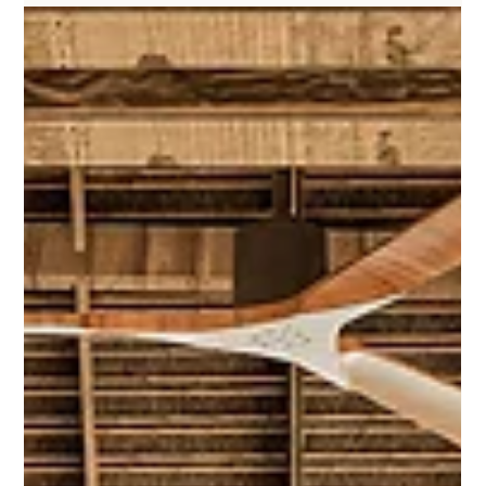
gourmet. • Diseño sostenible: Materiales naturales y arquitectura
responsable con el entorno. • Ubicación privilegiada: A pocos
minutos de Punta de Mita, Sayulita y San Pancho. • Alto potencial de
crecimiento: Riviera Nayarit es una de las zonas de lujo con mayor
crecimiento en M