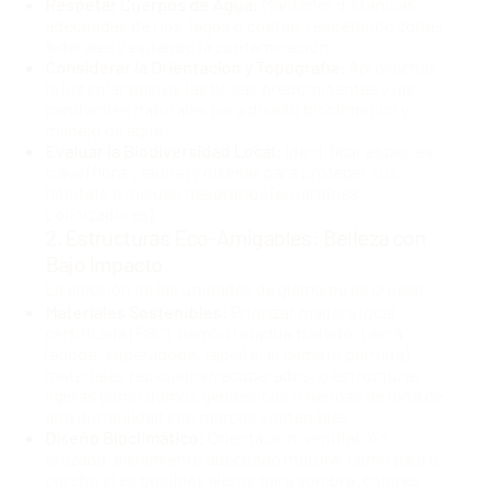
Respetar Cuerpos de Agua:
Mantener distancias
adecuadas de ríos, lagos o costas, respetando zonas
federales y evitando la contaminación.
Considerar la Orientación y Topografía:
Aprovechar
la luz solar pasiva, las brisas predominantes y las
pendientes naturales para diseño bioclimático y
manejo de agua.
Evaluar la Biodiversidad Local:
Identificar especies
clave (flora y fauna) y diseñar para proteger sus
hábitats o incluso mejorarlos (ej. jardines
polinizadores).
2. Estructuras Eco-Amigables: Belleza con
Bajo Impacto
La elección de las unidades de glamping es crucial:
Materiales Sostenibles:
Priorizar madera local
certificada (FSC), bambú Guadua tratado, tierra
(adobe, superadobe, tapial si el clima lo permite),
materiales reciclados/recuperados, o estructuras
ligeras como domos geodésicos o tiendas de lona de
alta durabilidad con marcos sostenibles.
Diseño Bioclimático:
Orientación, ventilación
cruzada, aislamiento adecuado (natural como paja o
corcho si es posible), aleros para sombra, colores