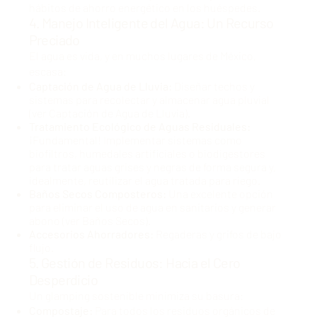
hábitos de ahorro energético en los huéspedes.
4. Manejo Inteligente del Agua: Un Recurso
Preciado
El agua es vida, y en muchos lugares de México,
escasa:
Captación de Agua de Lluvia:
Diseñar techos y
sistemas para recolectar y almacenar agua pluvial
(ver
Captación de Agua de Lluvia
).
Tratamiento Ecológico de Aguas Residuales:
¡Fundamental! Implementar sistemas como
biofiltros, humedales artificiales o biodigestores
para tratar aguas grises y negras de forma segura y,
idealmente, reutilizar el agua tratada para riego.
Baños Secos Composteros:
Una excelente opción
para eliminar el uso de agua en sanitarios y generar
abono (ver
Baños Secos
).
Accesorios Ahorradores:
Regaderas y grifos de bajo
flujo.
5. Gestión de Residuos: Hacia el Cero
Desperdicio
Un glamping sostenible minimiza su basura:
Compostaje:
Para todos los residuos orgánicos de