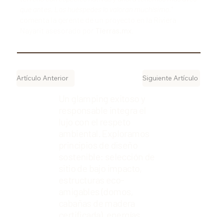
que antes. Los huéspedes lo valoran muchísimo,"
comenta la gerente de un proyecto en la Riviera
Nayarit asesorado por
Tierras.mx
.
Artículo Anterior
Siguiente Artículo
Un glamping exitoso y
responsable integra el
lujo con el respeto
ambiental. Exploramos
principios de diseño
sostenible: selección de
sitio de bajo impacto,
estructuras eco-
amigables (domos,
cabañas de madera
certificada), energías