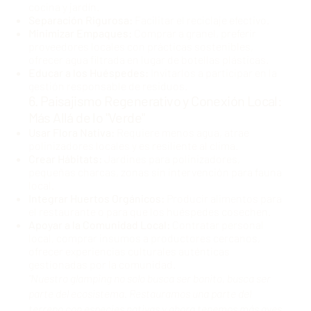
cocina y jardín.
Separación Rigurosa:
Facilitar el reciclaje efectivo.
Minimizar Empaques:
Comprar a granel, preferir
proveedores locales con prácticas sostenibles,
ofrecer agua filtrada en lugar de botellas plásticas.
Educar a los Huéspedes:
Invitarlos a participar en la
gestión responsable de residuos.
6. Paisajismo Regenerativo y Conexión Local:
Más Allá de lo "Verde"
Usar Flora Nativa:
Requiere menos agua, atrae
polinizadores locales y es resiliente al clima.
Crear Hábitats:
Jardines para polinizadores,
pequeñas charcas, zonas sin intervención para fauna
local.
Integrar Huertos Orgánicos:
Producir alimentos para
el restaurante o para que los huéspedes cosechen.
Apoyar a la Comunidad Local:
Contratar personal
local, comprar insumos a productores cercanos,
ofrecer experiencias culturales auténticas
gestionadas por la comunidad.
"Nuestro glamping no solo busca ser bonito, busca ser
parte del ecosistema. Restauramos una parte del
terreno con especies nativas y ahora tenemos más aves