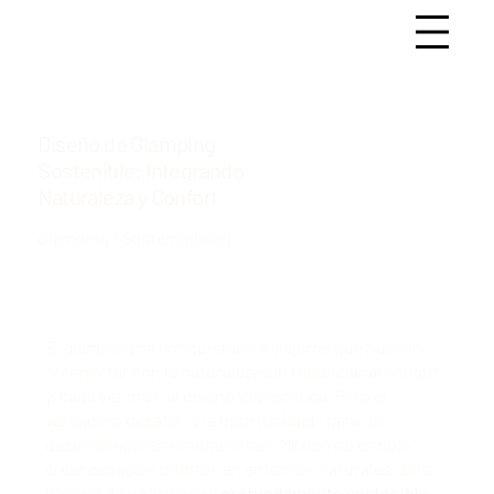
Diseño de Glamping
Sostenible: Integrando
Naturaleza y Confort
Glamping / Sostenibilidad
El glamping ha conquistado a viajeros que buscan
reconectar con la naturaleza sin renunciar al confort
y, cada vez más, al diseño y la estética. Pero el
verdadero desafío –y la oportunidad– para los
desarrolladores visionarios en México no es solo
crear espacios bonitos en entornos naturales, sino
hacerlo de una manera
profundamente sostenible
.