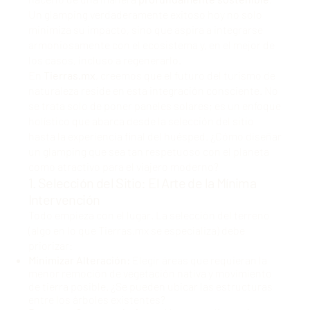
Un glamping verdaderamente exitoso hoy no solo
minimiza su impacto, sino que aspira a integrarse
armoniosamente con el ecosistema y, en el mejor de
los casos, incluso a regenerarlo.
En
Tierras.mx
, creemos que el futuro del turismo de
naturaleza reside en esta integración consciente. No
se trata solo de poner paneles solares; es un enfoque
holístico que abarca desde la selección del sitio
hasta la experiencia final del huésped. ¿Cómo diseñar
un glamping que sea tan respetuoso con el planeta
como atractivo para el viajero moderno?
1. Selección del Sitio: El Arte de la Mínima
Intervención
Todo empieza con el lugar. La selección del terreno
(
algo en lo que Tierras.mx se especializa
) debe
priorizar:
Minimizar Alteración:
Elegir áreas que requieran la
menor remoción de vegetación nativa y movimiento
de tierra posible. ¿Se pueden ubicar las estructuras
entre los árboles existentes?