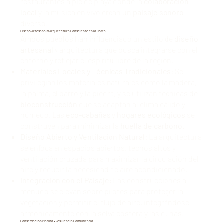
restaurantes a pie de playa donde la
colaboración
local
y la música en vivo crean un
paisaje sonoro
diverso.
Diseño Artesanal y Arquitectura Consciente en la Costa
Ambos pueblos han influenciado un estilo de
diseño
artesanal
y arquitectura que busca integrarse con el
entorno y reflejar el espíritu libre de la región.
Materiales Locales y Técnicas Tradicionales:
Se
privilegian los materiales naturales como la madera,
la palma, el barro y la piedra, y se utilizan técnicas de
bioconstrucción
que se adaptan al clima cálido y
húmedo. Las
eco-cabañas
y
hogares ecológicos
se
construyen para minimizar la
huella de carbono
.
Diseño Abierto y Ventilación Natural:
La arquitectura
se enfoca en espacios abiertos, techos altos y
ventilación cruzada para maximizar la circulación del
aire y reducir la necesidad de aire acondicionado.
Integración con el Paisaje:
Las construcciones a
menudo se elevan sobre pilotes para proteger la
vegetación y permitir el flujo de aire, integrándose
armónicamente con la selva costera y las dunas.
Conservación Marina y Resiliencia Comunitaria