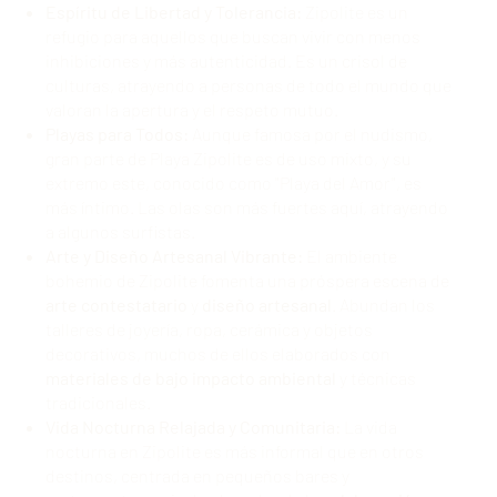
Espíritu de Libertad y Tolerancia:
Zipolite es un
refugio para aquellos que buscan vivir con menos
inhibiciones y más autenticidad. Es un crisol de
culturas, atrayendo a personas de todo el mundo que
valoran la apertura y el respeto mutuo.
Playas para Todos:
Aunque famosa por el nudismo,
gran parte de Playa Zipolite es de uso mixto, y su
extremo este, conocido como "Playa del Amor", es
más íntimo. Las olas son más fuertes aquí, atrayendo
a algunos surfistas.
Arte y Diseño Artesanal Vibrante:
El ambiente
bohemio de Zipolite fomenta una próspera escena de
arte contestatario
y
diseño artesanal
. Abundan los
talleres de joyería, ropa, cerámica y objetos
decorativos, muchos de ellos elaborados con
materiales de bajo impacto ambiental
y técnicas
tradicionales.
Vida Nocturna Relajada y Comunitaria:
La vida
nocturna en Zipolite es más informal que en otros
destinos, centrada en pequeños bares y