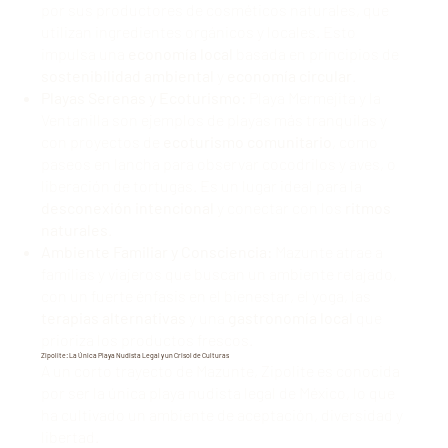
por sus productores de cosméticos naturales, que
utilizan ingredientes orgánicos y locales. Esto
impulsa una
economía local
basada en principios de
sostenibilidad ambiental
y
economía circular
.
Playas Serenas y Ecoturismo:
Playa Mermejita y la
Ventanilla son ejemplos de playas más tranquilas y
con proyectos de
ecoturismo comunitario
, como
paseos en lancha para observar cocodrilos y aves, o
liberación de tortugas. Es un lugar ideal para la
desconexión intencional
y conectar con los
ritmos
naturales
.
Ambiente Familiar y Consciencia:
Mazunte atrae a
familias y viajeros que buscan un ambiente relajado,
con un fuerte énfasis en el bienestar, el yoga, las
terapias alternativas
y una
gastronomía local
que
prioriza los productos frescos.
Zipolite: La Única Playa Nudista Legal y un Crisol de Culturas
A un corto trayecto de Mazunte, Zipolite es conocida
por ser la única playa nudista legal de México, lo que
ha cultivado un ambiente de aceptación, diversidad y
libertad.