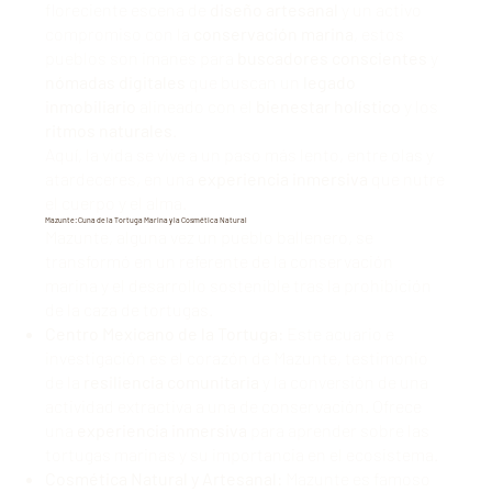
floreciente escena de
diseño artesanal
y un activo
compromiso con la
conservación marina
, estos
pueblos son imanes para
buscadores conscientes
y
nómadas digitales
que buscan un
legado
inmobiliario
alineado con el
bienestar holístico
y los
ritmos naturales
.
Aquí, la vida se vive a un paso más lento, entre olas y
atardeceres, en una
experiencia inmersiva
que nutre
el cuerpo y el alma.
Mazunte: Cuna de la Tortuga Marina y la Cosmética Natural
Mazunte, alguna vez un pueblo ballenero, se
transformó en un referente de la conservación
marina y el desarrollo sostenible tras la prohibición
de la caza de tortugas.
Centro Mexicano de la Tortuga:
Este acuario e
investigación es el corazón de Mazunte, testimonio
de la
resiliencia comunitaria
y la conversión de una
actividad extractiva a una de conservación. Ofrece
una
experiencia inmersiva
para aprender sobre las
tortugas marinas y su importancia en el ecosistema.
Cosmética Natural y Artesanal:
Mazunte es famoso