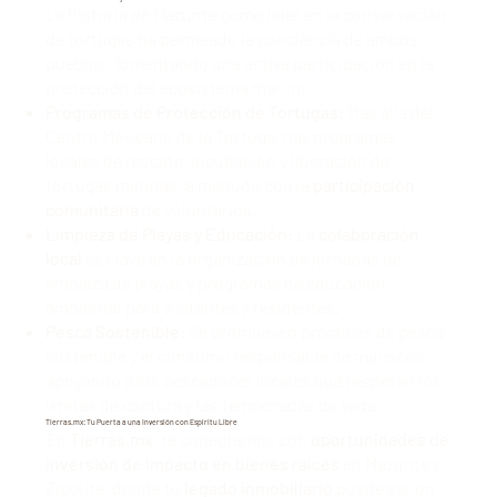
La historia de Mazunte como líder en la conservación
de tortugas ha permeado la conciencia de ambos
pueblos, fomentando una activa participación en la
protección del ecosistema marino.
Programas de Protección de Tortugas:
Más allá del
Centro Mexicano de la Tortuga, hay programas
locales de rescate, incubación y liberación de
tortugas marinas, a menudo con la
participación
comunitaria
de voluntarios.
Limpieza de Playas y Educación:
La
colaboración
local
es clave en la organización de jornadas de
limpieza de playas y programas de educación
ambiental para visitantes y residentes.
Pesca Sostenible:
Se promueven prácticas de pesca
sostenible y el consumo responsable de mariscos,
apoyando a los pescadores locales que respetan los
límites de captura y las temporadas de veda.
Tierras.mx: Tu Puerta a una Inversión con Espíritu Libre
En
Tierras.mx
, te conectamos con
oportunidades de
inversión de impacto en bienes raíces
en Mazunte y
Zipolite, donde tu
legado inmobiliario
puede ser un