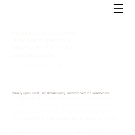
Mazunte y Zipolite: Espíritu
Libre, Diseño Artesanal y
Conservación Marina en la
Costa Oaxaqueña
Cultura / Comunidad / Mazunte &
Zipolite
Mazunte y Zipolite: Espíritu Libre, Diseño Artesanal y Conservación Marina en la Costa Oaxaqueña
En
Tierras.mx
, nos atraen los destinos que no solo
ofrecen belleza natural, sino también un profundo
sentido de comunidad, creatividad y compromiso
con la
sostenibilidad
.
Mazunte y Zipolite
, dos joyas
contiguas en la Costa Oaxaqueña, personifican este
"nuevo lujo"
. Conocidos por su
espíritu libre
, su