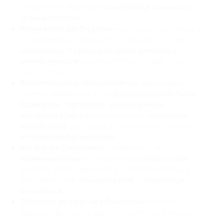
reflejo de los valores de
sostenibilidad
,
bienestar
y
conexión cultural
.
Propiedades con Propósito:
Identificamos terrenos y
propiedades que se prestan para el desarrollo de
eco-cabañas
,
hogares ecológicos
,
glamping
o
centros de retiro
que resuenen con el espíritu de
estos lugares.
Bioconstrucción y Autosuficiencia:
Asesoramos
sobre la implementación de
bioconstrucción
(
Tapial
,
Superadobe
,
Hempcrete
),
autosuficiencia
energética e hídrica
(paneles solares,
cosecha de
agua de lluvia
) para que tu proyecto sea un modelo
de
sostenibilidad ambiental
.
Integración Comunitaria:
Fomentamos la
colaboración local
y el respeto por el
tejido social
existente, asegurando que tu inversión contribuya
positivamente a la
economía local
y la
resiliencia
comunitaria
.
Un Legado de Libertad y Conciencia:
Invertir en
Mazunte y Zipolite es invertir en un estilo de vida que