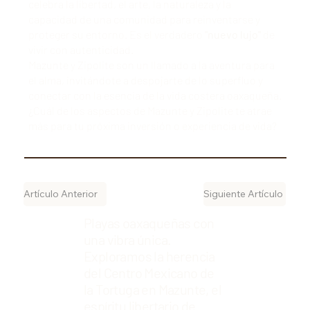
celebra la libertad, el arte, la naturaleza y la
capacidad de una comunidad para reinventarse y
proteger su entorno. Es el verdadero
"nuevo lujo"
de
vivir con autenticidad.
Mazunte y Zipolite son un llamado a la aventura para
el alma, invitándote a despojarte de lo superfluo y
conectar con la esencia de la vida costera oaxaqueña.
¿Cuál de los aspectos de Mazunte y Zipolite te atrae
más para tu próxima inversión o experiencia de vida?
Artículo Anterior
Siguiente Artículo
Playas oaxaqueñas con
una vibra única.
Exploramos la herencia
del Centro Mexicano de
la Tortuga en Mazunte, el
espíritu libertario de