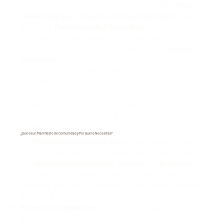
basta con vender propiedades; necesitamos
atraer
residentes que resuenen con nuestra visión
. Aquí es
donde un
Manifiesto de Comunidad
se convierte en
la herramienta más poderosa: una declaración de
principios que filtra, inspira y, sobre todo,
conecta
con tu tribu
.
En la era actual, las personas no buscan solo un
lugar donde vivir, sino un espacio donde sus valores
se reflejen, donde puedan crecer y donde encuentren
un sentido de pertenencia. Un manifiesto claro y
auténtico es la brújula que guiará a esos individuos a
tu puerta.
¿Qué es un Manifiesto de Comunidad y Por Qué lo Necesitas?
Un
Manifiesto de Comunidad
es más que un simple
folleto de marketing. Es una declaración pública de
los
valores fundamentales
, la
visión
y el
propósito
de tu desarrollo. Articula la cultura que deseas
fomentar y el tipo de vida que tus residentes pueden
esperar. Es un filtro y un imán a la vez:
Filtra lo Incompatible:
Ayuda a los prospectos a
auto-identificar si sus valores se alinean con los de la