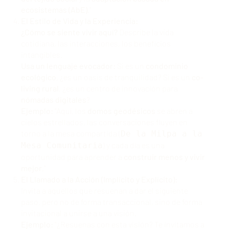
ecosistemas (AbE)
."
El Estilo de Vida y la Experiencia:
¿Cómo se siente vivir aquí?
Describe la vida
cotidiana, las interacciones, los beneficios
intangibles.
Usa un lenguaje evocador:
Si es un
condominio
ecológico
, ¿es un oasis de tranquilidad? Si es un
co-
living rural
, ¿es un centro de innovación para
nómadas digitales
?
Ejemplo:
"Aquí, los
domos geodésicos
se abren a
cielos estrellados, las conversaciones fluyen en
torno a la mesa compartida (
De la Milpa a la
) y cada día es una
Mesa Comunitaria
oportunidad para aprender a
construir menos y vivir
mejor
."
El Llamado a la Acción (Implícito y Explícito):
Invita a aquellos que resuenan a dar el siguiente
paso, pero no de forma transaccional, sino de forma
invitacional a unirse a una visión.
Ejemplo:
"¿Resuenas con esta visión? Te invitamos a