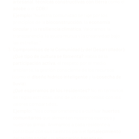
artesanal
,
técnicas constructivas con tierra
como el
adobe
o el
COB
)?
Ejemplo:
"Nuestra comunidad se rige por los
principios de la
bioconstrucción
, la
economía
circular
y la
resiliencia climática
. Valoramos la
transparencia, la ayuda mutua y la creatividad bajo
las estrellas."
Compromisos de la Comunidad (y del Desarrollador):
¿Qué tipo de cultura se fomenta?
Habla de la
participación activa
, el respeto por el medio
ambiente, la gestión consciente de los recursos
(como el
diseño hídrico inteligente
y la
cosecha de
lluvia
).
¿Qué esperamos de los residentes?
No en términos
de reglas estrictas, sino de un compromiso con los
valores compartidos.
Ejemplo:
"Nos comprometemos a cultivar
huertos
comunitarios
que alimenten nuestros cuerpos y
nuestras almas. Animamos a cada residente a
contribuir con sus talentos para el
fortalecimiento
del tejido social
y la
adaptación basada en