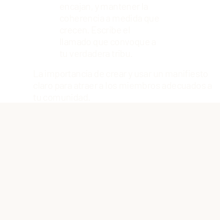
encajan, y mantener la
coherencia a medida que
crecen. Escribe el
llamado que convoque a
tu verdadera tribu.
La importancia de crear y usar un manifiesto
claro para atraer a los miembros adecuados a
tu comunidad.