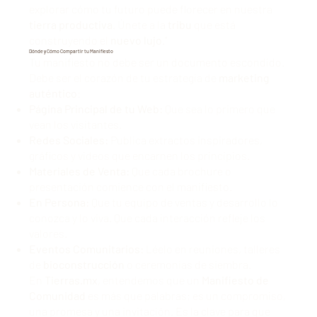
explorar cómo tu futuro puede florecer en nuestra
tierra productiva
. Únete a la
tribu
que está
construyendo el
nuevo lujo
."
Dónde y Cómo Compartir tu Manifiesto
Tu manifiesto no debe ser un documento escondido.
Debe ser el corazón de tu estrategia de
marketing
auténtico
:
Página Principal de tu Web:
Que sea lo primero que
vean los visitantes.
Redes Sociales:
Publica extractos inspiradores,
gráficos y videos que encarnen los principios.
Materiales de Venta:
Que cada brochure o
presentación comience con el manifiesto.
En Persona:
Que tu equipo de ventas y desarrollo lo
conozca y lo viva. Que cada interacción refleje los
valores.
Eventos Comunitarios:
Léelo en reuniones, talleres
de
bioconstrucción
o ceremonias de siembra.
En
Tierras.mx
, entendemos que un
Manifiesto de
Comunidad
es más que palabras; es un compromiso,
una promesa y una invitación. Es la clave para que