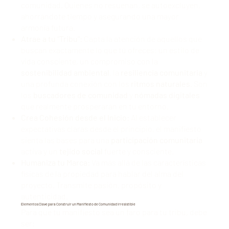
comunidad. Quienes no resuenan, se autoexcluyen,
ahorrándote tiempo y asegurando una mayor
armonía futura.
Atrae a tu "Tribu":
Capta la atención de aquellos que
buscan exactamente lo que tú ofreces: un estilo de
vida consciente, un compromiso con la
sostenibilidad ambiental
, la
resiliencia comunitaria
y
una profunda conexión con los
ritmos naturales
. Son
los
buscadores de comunidad
y
nómadas digitales
que realmente prosperarán en tu entorno.
Crea Cohesión desde el Inicio:
Al establecer
expectativas claras desde el principio, el manifiesto
sienta las bases para una
participación comunitaria
activa y un
tejido social
fuerte y consciente.
Humaniza tu Marca:
Va más allá de las características
físicas de la propiedad para hablar del alma del
proyecto. Transmite pasión, propósito y
autenticidad.
Elementos Clave para Construir un Manifiesto de Comunidad Irresistible
Para que tu manifiesto sea un faro para tu tribu, debe
ser: