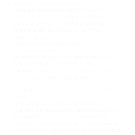
Visión Inspiradora y Propósito Claro:
¿Por qué existe tu comunidad?
No hables solo de
vender terrenos, habla de
regenerar la tierra
, de
crear oasis verdes
, de
fomentar la soberanía
alimentaria
(
De la Milpa a la Mesa
).
Comunitaria
¿Qué futuro estás construyendo?
¿Es un futuro de
Decrecimiento Feliz
donde se construye menos para
vivir mejor
? ¿Un lugar donde la
lluvia canta
y los
paisajes sonoros
son parte del día a día?
Ejemplo:
"Creemos en un futuro donde los hogares
no solo ocupan espacio, sino que sanan la tierra,
cultivan el espíritu y nutren el alma de sus habitantes
a través de la conexión profunda con la naturaleza y
entre sí."
Valores Fundamentales Inquebrantables:
¿Qué principios guían la vida y las decisiones en tu
comunidad?
Sé explícito. ¿Es la
sostenibilidad
ambiental
, la
colaboración local
, la
vida minimalista
,
el respeto por los
saberes ancestrales
(p.ej.,
mezcal