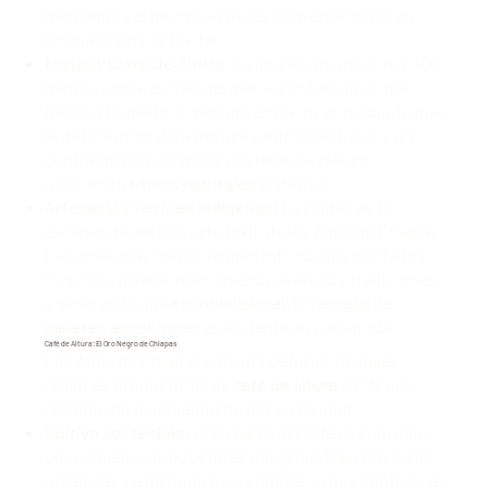
mercados y el murmullo de las conversaciones en
lenguas tsotsil y tseltal.
Niebla y Clima de Altura:
Su ubicación a más de 2,100
metros sobre el nivel del mar le confiere un clima
fresco y húmedo, a menudo envuelto en niebla, lo que
le da una atmósfera mística e introspectiva. Es un
contraste con las zonas costeras de México,
ofreciendo
ritmos naturales
distintos.
Artesanía y Textiles Indígenas:
La ciudad es un
escaparate del rico arte textil de los Altos de Chiapas.
Las artesanas mayas venden intrincados bordados,
huipiles y joyería, manteniendo vivas sus tradiciones
y generando una
economía local
. El
rescate de
saberes ancestrales
es evidente en cada pieza.
Café de Altura: El Oro Negro de Chiapas
Los Altos de Chiapas son una de las principales
regiones productoras de
café de altura
en México,
reconocido mundialmente por su calidad.
Cultivo Sostenible:
Gran parte del café es cultivado
por pequeños productores indígenas bajo prácticas
orgánicas y a menudo bajo sombra, lo que contribuye