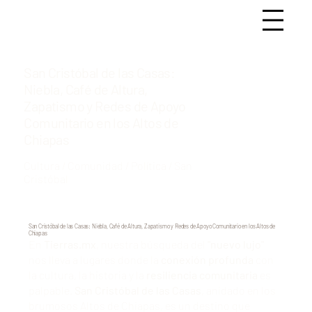
San Cristóbal de las Casas:
Niebla, Café de Altura,
Zapatismo y Redes de Apoyo
Comunitario en los Altos de
Chiapas
Cultura / Comunidad / Política / San
Cristóbal
San Cristóbal de las Casas: Niebla, Café de Altura, Zapatismo y Redes de Apoyo Comunitario en los Altos de
Chiapas
En
Tierras.mx
, nuestra búsqueda del
"nuevo lujo"
nos lleva a lugares donde la
conexión profunda
con
la cultura, la historia y la
resiliencia comunitaria
es
palpable.
San Cristóbal de las Casas
, anidado en los
brumosos Altos de Chiapas, es un destino que