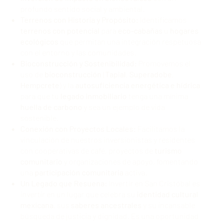
profundo sentido social y ambiental.
Terrenos con Historia y Propósito:
Identificamos
terrenos con potencial
para
eco-cabañas
u
hogares
ecológicos
que permitan una integración respetuosa
con el entorno y las comunidades.
Bioconstrucción y Sostenibilidad:
Promovemos el
uso de
bioconstrucción
(
Tapial
,
Superadobe
,
Hempcrete
) y la
autosuficiencia energética e hídrica
para que tu
legado inmobiliario
tenga una mínima
huella de carbono
y sea un ejemplo de vida
sostenible.
Conexión con Proyectos Locales:
Facilitamos la
vinculación de nuestros inversionistas y residentes
con cooperativas de café, proyectos de
turismo
comunitario
y organizaciones de apoyo, fomentando
una
participación comunitaria
activa.
Un Legado que Resuena:
Invertir en San Cristóbal es
invertir en un lugar que celebra su
identidad cultural
mexicana
, sus
saberes ancestrales
y su incansable
búsqueda de justicia y dignidad. Es una oportunidad