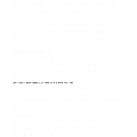
encapsula esta visión. Más allá de su arquitectura
colonial y su clima fresco, San Cristóbal es un crisol
de
cultura indígena
, historia de
zapatismo
, y una
vibrante red de
apoyo comunitario
, ofreciendo un
contexto único para
buscadores conscientes
e
inversores de impacto
que desean un
legado
inmobiliario
con un profundo sentido de propósito y
bienestar holístico
.
Este Pueblo Mágico no es solo un lugar de belleza,
sino un epicentro de
saberes ancestrales
, lucha
social y una activa
colaboración local
que define su
espíritu único.
San Cristóbal de las Casas: Un Encanto Colonial entre Montañas
San Cristóbal es famosa por su ambiente bohemio y
su arquitectura colonial, pero es la presencia de las
comunidades indígenas circundantes lo que le da su
alma.
Vibrante Centro Histórico:
Calles empedradas,
iglesias barrocas, mercados coloridos y una mezcla
de galerías de arte, cafés y tiendas de artesanías. El
paisaje sonoro
se llena con el bullicio de los