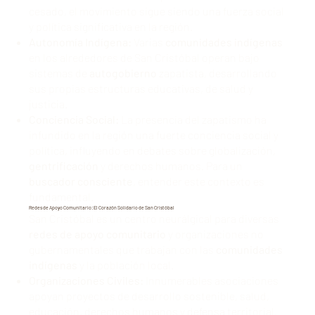
cesado, el movimiento sigue siendo una fuerza social
y política significativa en la región.
Autonomía Indígena:
Varias
comunidades indígenas
en los alrededores de San Cristóbal operan bajo
sistemas de
autogobierno
zapatista, desarrollando
sus propias estructuras educativas, de salud y
justicia.
Conciencia Social:
La presencia del zapatismo ha
infundido en la región una fuerte conciencia social y
política, influyendo en debates sobre globalización,
gentrificación
y derechos humanos. Para un
buscador consciente
, entender este contexto es
fundamental.
Redes de Apoyo Comunitario: El Corazón Solidario de San Cristóbal
San Cristóbal es un centro neurálgical para diversas
redes de apoyo comunitario
y organizaciones no
gubernamentales que trabajan con las
comunidades
indígenas
y la población local.
Organizaciones Civiles:
Innumerables asociaciones
apoyan proyectos de desarrollo sostenible, salud,
educación, derechos humanos y defensa territorial.