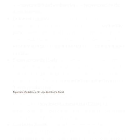
a la
sostenibilidad ambiental
y la
regeneración de
ecosistemas
.
Comercio Justo:
Muchas cooperativas y
organizaciones en la región promueven el
comercio
justo
, asegurando que los productores reciban un
precio equitativo por su trabajo, fortaleciendo la
economía local
y el
tejido social
de las
comunidades
rurales
.
Experiencia del Café:
Visitantes pueden recorrer
fincas cafetaleras, aprender sobre el proceso "de la
planta a la taza" y degustar el café directamente de
origen. Esto ofrece una
experiencia inmersiva
en la
"tierra productiva"
.
Zapatismo y Resistencia: Un Legado de Lucha Social
San Cristóbal de las Casas es un punto clave en la
historia del
movimiento zapatista (EZLN)
, que
emergió en 1994, buscando justicia y autonomía para
los pueblos indígenas de Chiapas.
Contexto Social:
El zapatismo representa una
profunda lucha por los derechos indígenas, la tierra y
la autodeterminación. Aunque el conflicto armado ha