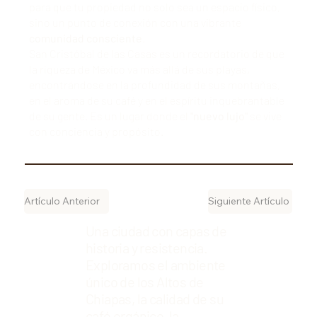
para que tu propiedad no solo sea un espacio físico,
sino un punto de conexión con una vibrante
comunidad consciente
.
San Cristóbal de las Casas es un recordatorio de que
la riqueza de México va más allá de sus playas,
encontrándose en la profundidad de sus montañas,
en el aroma de su café y en el espíritu inquebrantable
de su gente. Es un lugar donde el
"nuevo lujo"
se vive
con conciencia y propósito.
Artículo Anterior
Siguiente Artículo
Una ciudad con capas de
historia y resistencia.
Exploramos el ambiente
único de los Altos de
Chiapas, la calidad de su
café orgánico, la