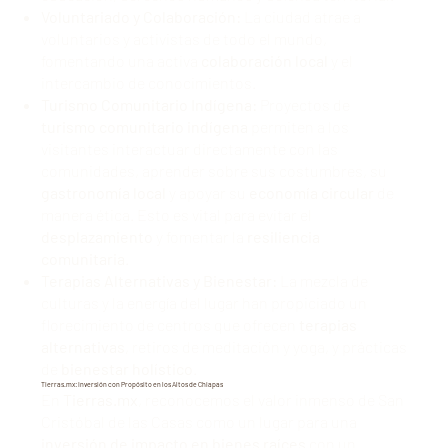
Voluntariado y Colaboración:
La ciudad atrae a
voluntarios y activistas de todo el mundo,
fomentando una activa
colaboración local
y el
intercambio de conocimientos.
Turismo Comunitario Indígena:
Proyectos de
turismo comunitario indígena
permiten a los
visitantes interactuar directamente con las
comunidades, aprender sobre sus costumbres, su
gastronomía local
y apoyar su
economía circular
de
manera ética. Esto es vital para evitar el
desplazamiento
y fomentar la
resiliencia
comunitaria
.
Terapias Alternativas y Bienestar:
La mezcla de
culturas y la energía del lugar han propiciado un
florecimiento de centros que ofrecen
terapias
alternativas
, retiros de meditación y yoga, y prácticas
de
bienestar holístico
.
Tierras.mx: Inversión con Propósito en los Altos de Chiapas
En
Tierras.mx
, reconocemos el valor inmenso de San
Cristóbal de las Casas como un lugar para una
inversión de impacto en bienes raíces
con un