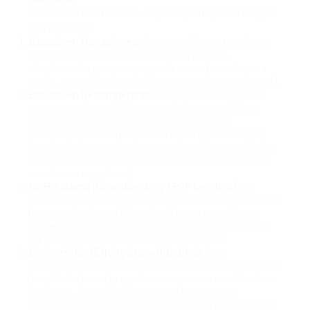
Existen varios modelos, elige el que mejor se adapte
a tu proyecto:
Basado en Donaciones:
Los contribuyentes donan
dinero sin esperar nada material a cambio,
simplemente porque apoyan la causa (común para
ONGs, proyectos puramente sociales o ambientales).
Basado en Recompensas:
El modelo más popular
para proyectos creativos, productos o servicios.
Ofreces "recompensas" no financieras a los
patrocinadores según el nivel de su aportación (ej.
agradecimiento en web, un producto artesanal, una
estancia en tu futuro glamping, un taller gratuito, el
nombre en una placa).
De Préstamo (Crowdlending / P2P Lending):
La
multitud presta dinero al proyecto con la expectativa
de recuperarlo con intereses. Menos común para
proyectos comunitarios/sociales de arranque, más
para negocios con flujo de caja previsible.
De Inversión (Equity Crowdfunding):
Los
patrocinadores reciben una participación accionaria
(propiedad) en el proyecto o empresa a cambio de su
inversión. Requiere estructuras legales más
complejas y es más adecuado para startups con alto