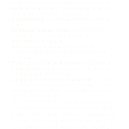
inicial (¡muy importante!). Avísales con anticipación.
Redes Sociales:
Crea contenido específico para la
campaña, usa hashtags, pide compartir.
Email Marketing:
Contacta a tu lista de correos (si
tienes).
Relaciones Públicas / Medios:
Contacta blogs,
medios locales o especializados que puedan
interesarse en tu historia.
Actualizaciones Constantes:
Mantén informados y
motivados a tus patrocinadores durante toda la
campaña.
Prepárate para Trabajar Intensamente Durante la
Campaña:
Responder preguntas, agradecer, seguir
promocionando. ¡Es un sprint!
Cumple tus Promesas (Post-Campaña):
Entrega las
recompensas a tiempo y mantén informados a tus
patrocinadores sobre el progreso del proyecto. La
confianza es fundamental.
"Nuestra campaña en Donadora para equipar la cocina
comunitaria fue un éxito inesperado,"
comparte Mónica
L. de una comunidad en Tlaxcala.
"La clave fue el video
emotivo que hicimos y movilizar a toda nuestra red
personal las primeras 48 horas. Nos dio el empujón para