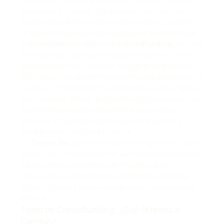
proyectos. Entonces, ¿cómo reunir los recursos
necesarios para arrancar o hacer crecer tu sueño?
Una alternativa cada vez más popular y poderosa es
el
financiamiento colectivo o crowdfunding
. Se trata
de presentar tu proyecto al público a través de una
plataforma online y solicitar pequeñas (o grandes)
contribuciones económicas de muchas personas ("la
multitud" o "the crowd") que creen en tu idea. Más que
solo recaudar dinero, el crowdfunding puede ser una
herramienta increíble para validar tu concepto,
construir una comunidad de apoyo temprano y
generar visibilidad para tu causa.
En
Tierras.mx
, vemos el crowdfunding como una vía
fantástica y alineada con los valores de colaboración
y apoyo mutuo que impulsan muchos de los
proyectos que promovemos. Queremos desglosar
cómo funciona y cómo puedes lanzar una campaña
exitosa.
Tipos de Crowdfunding: ¿Qué Ofreces a
Cambio?