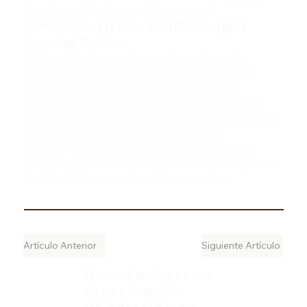
que luego gente desconocida se sumara."
Conclusión: El Poder de la Multitud para
Impulsar Sueños
El crowdfunding es más que solo una forma de
obtener dinero; es una validación de tu idea, una
herramienta para construir comunidad y una
plataforma para contar tu historia. Para proyectos
comunitarios y sostenibles en México, que a menudo
operan fuera de los circuitos financieros
tradicionales, representa una vía democrática y
poderosa para reunir los recursos necesarios y hacer
realidad visiones que benefician a muchos.
Artículo Anterior
Siguiente Artículo
El crowdfunding es una
vía para financiar
proyectos con apoyo