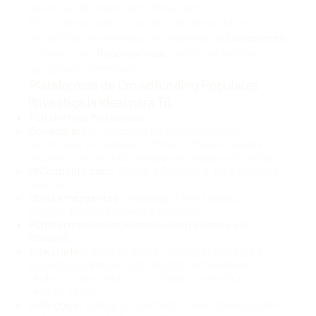
potencial de crecimiento financiero.
Para la mayoría de los proyectos comunitarios o
sostenibles de arranque, los modelos de
Donaciones
y, sobre todo,
Recompensas
suelen ser los más
apropiados y efectivos.
Plataformas de Crowdfunding Populares
(Investiga la Ideal para Ti):
Plataformas Mexicanas:
Donadora:
Muy enfocada en causas sociales,
personales y creativas en México. Modelo flexible
(recibes lo recaudado aunque no llegues a la meta).
MiCochinito.com:
Similar a Donadora, para diversas
causas.
Otras emergentes:
Investiga si han surgido
plataformas más nuevas o de nicho.
Plataformas Internacionales (con alcance en
México):
Kickstarter:
Gigante global, principalmente para
proyectos creativos y productos innovadores.
Modelo "todo o nada" (si no llegas a la meta, no
recibes nada).
Indiegogo:
Similar a Kickstarter, pero ofrece opción