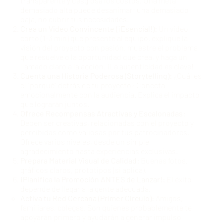
transparente y desglosa los costos. Una meta
demasiado alta puede desanimar; una demasiado
baja, no cubrir tus necesidades.
Crea un Video Convincente (¡Esencial!):
Un video
corto (1-3 min) que presente al equipo, explique la
visión del proyecto con pasión, muestre el problema
que resuelve o la oportunidad que crea, y haga un
llamado claro a la acción. ¡La autenticidad es clave!
Cuenta una Historia Poderosa (Storytelling):
¿Cuál es
el "porqué" detrás de tu proyecto? Conecta
emocionalmente con la audiencia. Explica el impacto
que lograrán juntos.
Ofrece Recompensas Atractivas y Escalonadas:
Deben ser creativas, relacionadas con el proyecto y
percibidas como valiosas por tus patrocinadores.
Ofrece varios niveles, desde un simple
agradecimiento hasta experiencias exclusivas.
Prepara Material Visual de Calidad:
Buenas fotos,
gráficos claros, prototipos (si aplica).
¡Planifica la Promoción ANTES de Lanzar!:
El éxito
depende de llegar a la gente adecuada.
Activa tu Red Cercana (Primer Círculo):
Amigos,
familiares, colegas. Son quienes probablemente te
apoyarán primero y ayudarán a generar impulso