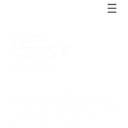
Cómo Financiar
Colectivamente
(Crowdfunding) un Proyecto
Comunitario o Sostenible
Comunidad / Inversión
Tienes la visión, la pasión y quizás hasta el terreno
perfecto (
tal vez uno de Tierras.mx
) para tu proyecto
comunitario, ecológico o social en México. Pero falta
un ingrediente clave: el
financiamiento
. Los modelos
tradicionales (bancos, créditos personales -
ver
opciones
) a menudo no encajan con la naturaleza
colectiva, innovadora o de "retorno social" de estos