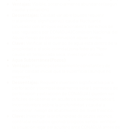
Ventajas:
Visible, potencialmente abundante (según
caudal y estación).
Desventajas:
Calidad variable (puede requerir
tratamiento significativo), caudal fluctuante
(¡cuidado con arroyos estacionales!), derechos de
uso regulados por CONAGUA (Comisión Nacional del
Agua), riesgo de contaminación aguas arriba.
Clave:
Verificar si el cuerpo de agua está
dentro
de la
propiedad o si solo colinda (zona federal). Medir
caudal en temporada seca. Investigar calidad.
Agua Subterránea (Pozos):
Ventajas:
Fuente potencialmente constante y de
mejor calidad inicial que la superficial (aunque no
siempre).
Desventajas:
Requiere inversión significativa para
perforación y bomba (idealmente solar), permisos de
perforación y extracción de CONAGUA (¡pueden ser
difíciles de obtener en acuíferos sobreexplotados!),
incertidumbre sobre la profundidad y caudal a
encontrar, riesgo de abatimiento del nivel freático.
Clave:
Investigar la profundidad de pozos vecinos,
contratar estudios geohidrológicos serios, verificar
la situación legal del acuífero ante CONAGUA antes de