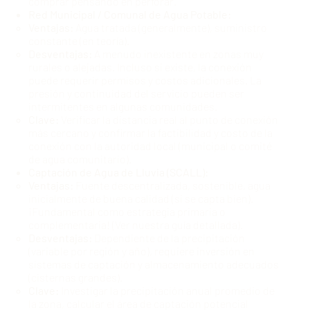
comprar pensando en perforar.
Red Municipal / Comunal de Agua Potable:
Ventajas:
Agua tratada (generalmente), suministro
constante (en teoría).
Desventajas:
A menudo inexistente en zonas muy
rurales o alejadas. Incluso si existe, la conexión
puede requerir permisos y costos adicionales. La
presión y continuidad del servicio pueden ser
intermitentes en algunas comunidades.
Clave:
Verificar la distancia real al punto de conexión
más cercano y confirmar la factibilidad y costo de la
conexión con la autoridad local (municipal o comité
de agua comunitario).
Captación de Agua de Lluvia (SCALL):
Ventajas:
Fuente descentralizada, sostenible, agua
inicialmente de buena calidad (si se capta bien).
¡Fundamental como estrategia primaria o
complementaria! (Ver
nuestra guía detallada
).
Desventajas:
Dependiente de la precipitación
(variable por región y año), requiere inversión en
sistemas de captación y almacenamiento adecuados
(cisternas grandes).
Clave:
Investigar la precipitación anual promedio de
la zona, calcular el área de captación potencial