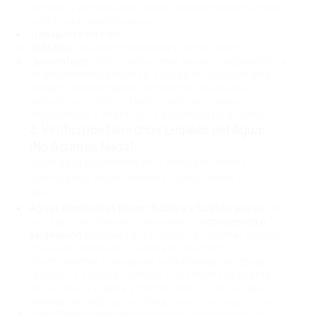
(techos) y dimensionar bien el almacenamiento para
cubrir la temporada seca.
Transporte en Pipa:
Ventajas:
Solución inmediata si otras fallan.
Desventajas:
Costo recurrente elevado, dependencia
de proveedores externos, calidad del agua variable,
impacto ambiental del transporte. No es una
solución sostenible a largo plazo, solo para
emergencias o mientras se desarrolla otra fuente.
2. Verifica los Derechos Legales del Agua:
¡No Asumas Nada!
Tener agua físicamente en o cerca del terreno no
significa que tengas derecho legal a usarla. En
México:
Aguas Nacionales (Superficiales y Subterráneas):
Su
uso y aprovechamiento requiere una
concesión o
asignación
otorgada por CONAGUA. Obtener nuevos
títulos de concesión puede ser muy difícil,
especialmente para aguas subterráneas en zonas
vedadas. Es crucial verificar si el terreno ya cuenta
con un título vigente y transferible, o si el uso que
planeas (doméstico, agrícola, servicios) requiere uno.
Agua Ejidal/Comunal:
Dentro de la propiedad social,