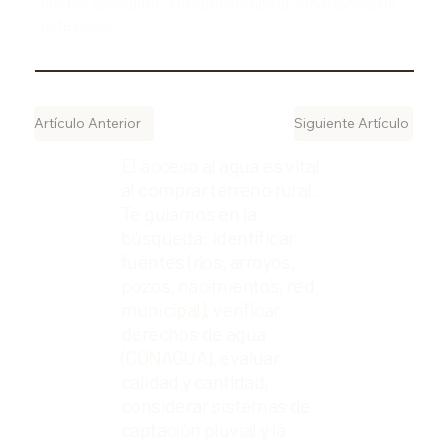
costos asociados. No subestimes la importancia de
este paso.
Artículo Anterior
Siguiente Artículo
El acceso al agua es vital
al comprar terreno rural.
Te guiamos en la
búsqueda: identificar
fuentes (ríos, arroyos,
pozos, nacimientos, red
municipal), verificar
derechos de agua
(CONAGUA), evaluar
calidad y cantidad,
considerar sistemas de
captación pluvial y la