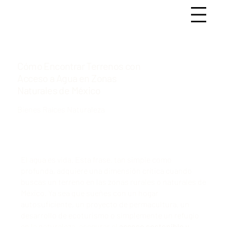
Cómo Encontrar Terrenos con
Acceso a Agua en Zonas
Naturales de México
Bienes Raíces Naturaleza
El agua es vida. Esta frase, tan simple como
profunda, adquiere una dimensión crítica cuando
buscas un terreno en las zonas rurales o naturales de
México. Ya sea que sueñes con un hogar
autosuficiente, un proyecto de permacultura, un
desarrollo de ecoturismo o simplemente un refugio
en la naturaleza, asegurar el
acceso sostenible y