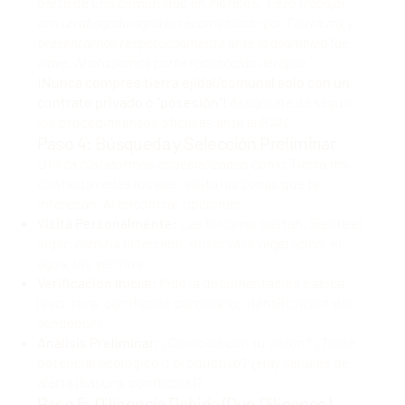
parte de una comunidad en Morelos.
"Pero trabajar
con un abogado agrario recomendado por Tierra.mx y
presentarnos respetuosamente ante la asamblea fue
clave. Ahora somos parte reconocida del ejido."
¡Nunca compres tierra ejidal/comunal solo con un
contrato privado o "posesión"!
Asegúrate de seguir
los procedimientos oficiales ante el RAN.
Paso 4: Búsqueda y Selección Preliminar
Utiliza plataformas especializadas como Tierra.mx,
contacta redes locales, visita las zonas que te
interesan. Al encontrar opciones:
Visita Personalmente:
Las fotos no bastan. Siente el
lugar, camina el terreno, observa la vegetación, el
agua, los vecinos.
Verificación Inicial:
Pide la documentación básica
(escritura, certificado parcelario, identificación del
vendedor).
Análisis Preliminar:
¿Coincide con tu visión? ¿Tiene
potencial ecológico o productivo? ¿Hay señales de
alerta (basura, conflictos)?
Paso 5: Diligencia Debida (Due Diligence)