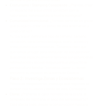
Ecoturismo / Glamping Consciente:
¿Planeas crear
un espacio para que otros conecten con la
naturaleza, minimizando la huella ecológica?
Comunidad Intencional:
¿Formas parte de un grupo
que busca co-crear un estilo de vida alternativo y
colaborativo?
Tu "para qué" definirá el tipo de terreno, tamaño,
ubicación, características (agua, suelo, acceso) y
presupuesto que necesitas.
"Teníamos claro que
queríamos un lugar para restaurar, no solo para vivir.
Buscamos específicamente terrenos con potencial de
reforestación y acceso a agua para un proyecto de
permacultura familiar,"
comenta Javier L., quien
encontró su espacio en la sierra de Oaxaca.
Paso 2: Investiga Zonas y Ecosistemas
México es megadiverso. Investiga qué regiones se
alinean con tu visión y estilo de vida. Considera:
Clima:
¿Prefieres el calor húmedo de la costa, el
templado de montaña, el seco del semidesierto?
Esto afecta todo, desde la construcción hasta la