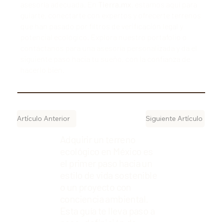
asesoría adecuada. En
Tierra.mx
, estamos aquí para
guiarte, conectarte con expertos y ofrecerte terrenos
que han pasado por filtros de verificación legal y
potencial ecológico.
Explora nuestro portafolio
o
contáctanos para una asesoría personalizada
y da el
siguiente paso hacia tu sueño, con la confianza de
hacerlo bien.
Artículo Anterior
Siguiente Artículo
Adquirir un terreno
ecológico en México es
el primer paso hacia un
estilo de vida sostenible
o un proyecto con
conciencia ambiental.
Esta guía te lleva paso a