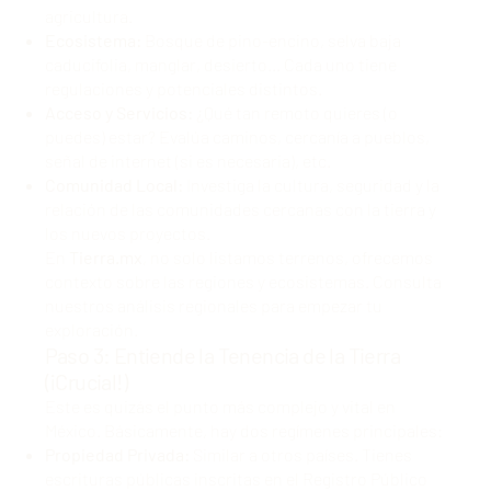
agricultura.
Ecosistema:
Bosque de pino-encino, selva baja
caducifolia, manglar, desierto... Cada uno tiene
regulaciones y potenciales distintos.
Acceso y Servicios:
¿Qué tan remoto quieres (o
puedes) estar? Evalúa caminos, cercanía a pueblos,
señal de internet (si es necesaria), etc.
Comunidad Local:
Investiga la cultura, seguridad y la
relación de las comunidades cercanas con la tierra y
los nuevos proyectos.
En
Tierra.mx
, no solo listamos terrenos, ofrecemos
contexto sobre las regiones y ecosistemas.
Consulta
nuestros análisis regionales
para empezar tu
exploración.
Paso 3: Entiende la Tenencia de la Tierra
(¡Crucial!)
Este es quizás el punto más complejo y vital en
México. Básicamente, hay dos regímenes principales:
Propiedad Privada:
Similar a otros países. Tienes
escrituras públicas inscritas en el Registro Público