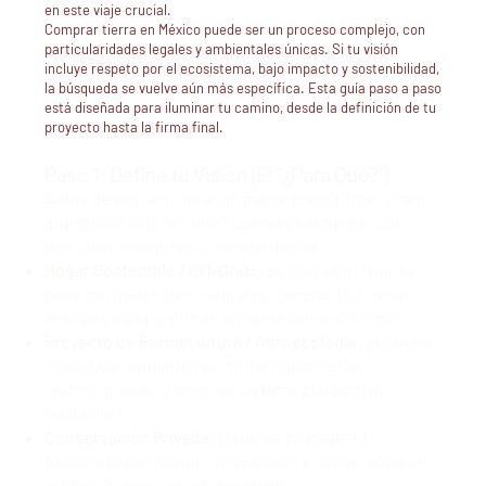
en este viaje crucial.
Comprar tierra en México puede ser un proceso complejo, con
particularidades legales y ambientales únicas. Si tu visión
incluye respeto por el ecosistema, bajo impacto y sostenibilidad,
la búsqueda se vuelve aún más específica. Esta guía paso a paso
está diseñada para iluminar tu camino, desde la definición de tu
proyecto hasta la firma final.
Paso 1: Define tu Visión (El "¿Para Qué?")
Antes de siquiera mirar un mapa, pregúntate: ¿Para
qué quiero este terreno? Las respuestas posibles
son tan diversas como México mismo:
Hogar Sostenible / Off-Grid:
¿Buscas construir tu
casa con materiales naturales, generar tu propia
energía y agua, y vivir en armonía con el entorno?
Proyecto de Permacultura / Agroecología:
¿Tu meta
es cultivar alimentos de forma regenerativa,
restaurar suelo y crear un sistema productivo
resiliente?
Conservación Privada:
¿Quieres proteger un
fragmento de bosque, selva o costa, asegurando un
santuario para la biodiversidad?