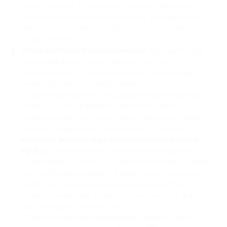
de la Propiedad. Ofrece mayor certeza jurídica para
financiamiento o reventa tradicional, pero puede ser
más cara y no siempre está disponible en zonas
rurales prístinas.
Propiedad Social (Ejidal o Comunal):
Representa más
de la mitad del territorio mexicano. La tierra
pertenece a un núcleo agrario (ejido o comunidad). La
compra por parte de "avecindados" (no
ejidatarios/comuneros) implica procesos específicos
como la cesión de derechos parcelarios ante la
asamblea ejidal y el Registro Agrario Nacional (RAN),
o a veces, la adopción como ejidatario. Requiere
excelente asesoría legal especializada en derecho
agrario
y una buena relación con el núcleo agrario. Es
fundamental verificar que la parcela esté regularizada
(con certificado parcelario o título) y que no existan
conflictos internos. Aunque puede parecer más
complejo, a menudo da acceso a terrenos con gran
valor ecológico y comunitario.
"El proceso ejidal fue un aprendizaje,"
admite Sofia R.,