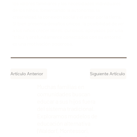
los valores familiares y las necesidades individuales
de los niños, fomentando la autonomía, la
creatividad, la conexión social y el amor por la tierra.
Si bien presenta desafíos únicos, la posibilidad de ver
a los niños crecer libres, curiosos, apoyados por una
"tribu" y profundamente conectados con su entorno,
es una motivación poderosa.
Artículo Anterior
Siguiente Artículo
Muchas familias en
comunidades buscan
educar a sus hijos fuera
del sistema tradicional.
Exploramos modelos de
educación alternativa
(Waldorf, Montessori,