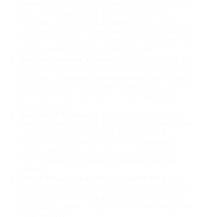
modelos como Summerhill, donde los niños tienen
gran libertad para elegir qué, cómo y cuándo
aprender, y participan activamente en la toma de
decisiones sobre el funcionamiento de la "escuela" (a
menudo un espacio comunitario). El énfasis está en
la auto-motivación y la responsabilidad.
Inspiración Waldorf (Steiner):
Enfoque holístico que
busca desarrollar al niño en lo intelectual, artístico y
práctico, respetando las etapas evolutivas. Énfasis
en el juego, las artes, los oficios manuales, el ritmo y
la conexión con la naturaleza. Puede adaptarse a
pequeña escala.
Inspiración Montessori:
Ambiente preparado con
materiales específicos que permiten al niño explorar
y aprender a su propio ritmo, fomentando la
autonomía y la concentración. Más enfocado en
edades tempranas, pero sus principios pueden
inspirar espacios de aprendizaje para todas las
edades.
Forest School / Educación en la Naturaleza:
Gran
parte del aprendizaje ocurre al aire libre, utilizando el
entorno natural como aula principal. Fomenta la
exploración, la resiliencia, el conocimiento ecológico
y el juego libre.