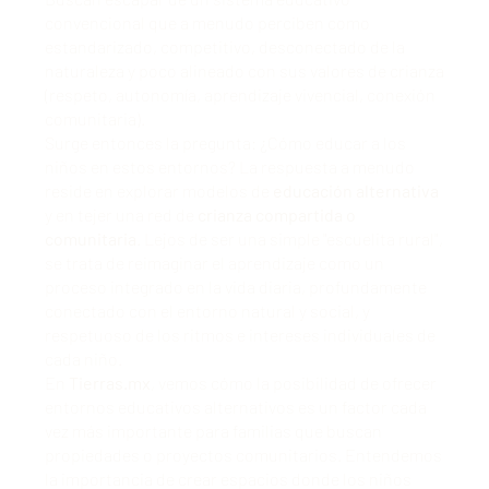
convencional que a menudo perciben como
estandarizado, competitivo, desconectado de la
naturaleza y poco alineado con sus valores de crianza
(respeto, autonomía, aprendizaje vivencial, conexión
comunitaria).
Surge entonces la pregunta: ¿Cómo educar a los
niños en estos entornos? La respuesta a menudo
reside en explorar modelos de
educación alternativa
y en tejer una red de
crianza compartida o
comunitaria
. Lejos de ser una simple "escuelita rural",
se trata de reimaginar el aprendizaje como un
proceso integrado en la vida diaria, profundamente
conectado con el entorno natural y social, y
respetuoso de los ritmos e intereses individuales de
cada niño.
En
Tierras.mx
, vemos cómo la posibilidad de ofrecer
entornos educativos alternativos es un factor cada
vez más importante para familias que buscan
propiedades o proyectos comunitarios. Entendemos
la importancia de crear espacios donde los niños