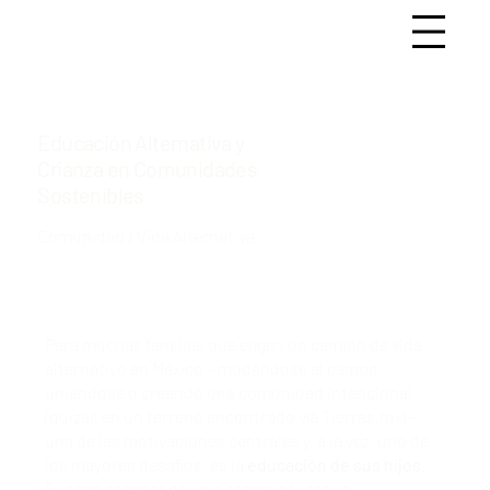
Educación Alternativa y
Crianza en Comunidades
Sostenibles
Comunidad / Vida Alternativa
Para muchas familias que eligen un camino de vida
alternativo en México – mudándose al campo,
uniéndose o creando una comunidad intencional
(
quizás en un terreno encontrado vía Tierras.mx
) –
una de las motivaciones centrales y, a la vez, uno de
los mayores desafíos, es la
educación de sus hijos
.
Buscan escapar de un sistema educativo