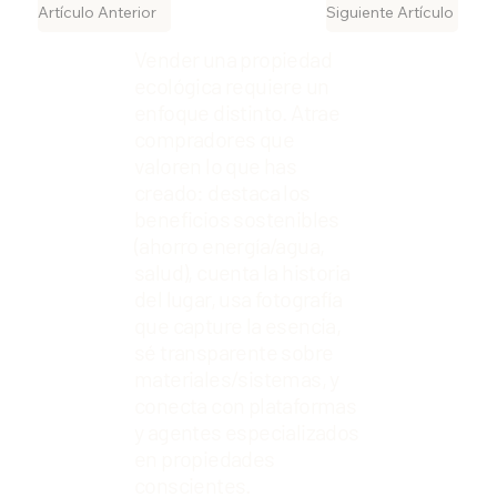
Artículo Anterior
Siguiente Artículo
Vender una propiedad
ecológica requiere un
enfoque distinto. Atrae
compradores que
valoren lo que has
creado: destaca los
beneficios sostenibles
(ahorro energía/agua,
salud), cuenta la historia
del lugar, usa fotografía
que capture la esencia,
sé transparente sobre
materiales/sistemas, y
conecta con plataformas
y agentes especializados
en propiedades
conscientes.