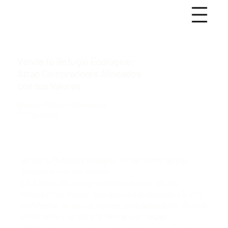
Vende tu Refugio Ecológico:
Atrae Compradores Alineados
con tus Valores
Bienes Raíces / Marketing
Consciente
Vende tu Refugio Ecológico: Atrae Compradores
Alineados con tus Valores
En Tierras.mx, comprendemos que tu refugio
ecológico es mucho más que una propiedad. Es una
manifestación de tus valores, una declaración de vida
consciente y un paso firme hacia un legado
inmobiliario que sana la "tierra productiva". Cuando