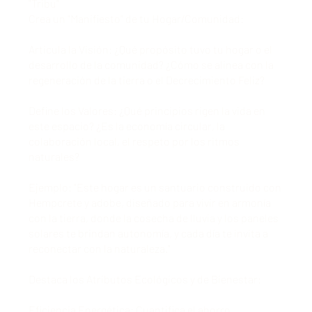
"Tribu"
Crea un "Manifiesto" de tu Hogar/Comunidad:
Articula la Visión: ¿Qué propósito tuvo tu hogar o el
desarrollo de la comunidad? ¿Cómo se alinea con la
regeneración de la tierra o el Decrecimiento Feliz?
Define los Valores: ¿Qué principios rigen la vida en
este espacio? ¿Es la economía circular, la
colaboración local, el respeto por los ritmos
naturales?
Ejemplo: "Este hogar es un santuario construido con
Hempcrete y adobe, diseñado para vivir en armonía
con la tierra, donde la cosecha de lluvia y los paneles
solares te brindan autonomía, y cada día te invita a
reconectar con la naturaleza."
Destaca los Atributos Ecológicos y de Bienestar:
Eficiencia Energética: Cuantifica el ahorro