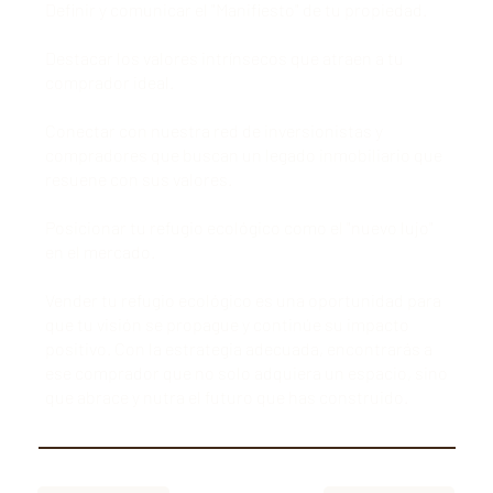
Definir y comunicar el "Manifiesto" de tu propiedad.
Destacar los valores intrínsecos que atraen a tu
comprador ideal.
Conectar con nuestra red de inversionistas y
compradores que buscan un legado inmobiliario que
resuene con sus valores.
Posicionar tu refugio ecológico como el "nuevo lujo"
en el mercado.
Vender tu refugio ecológico es una oportunidad para
que tu visión se propague y continúe su impacto
positivo. Con la estrategia adecuada, encontrarás a
ese comprador que no solo adquiera un espacio, sino
que abrace y nutra el futuro que has construido.