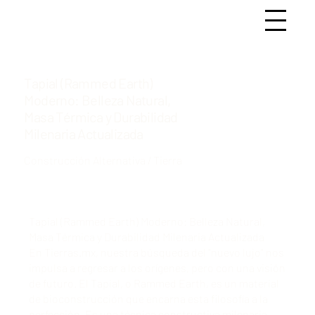
Tapial (Rammed Earth)
Moderno: Belleza Natural,
Masa Térmica y Durabilidad
Milenaria Actualizada
Construcción Alternativa / Tierra
Tapial (Rammed Earth) Moderno: Belleza Natural,
Masa Térmica y Durabilidad Milenaria Actualizada
En Tierras.mx, nuestra búsqueda del "nuevo lujo" nos
impulsa a regresar a los orígenes, pero con una visión
de futuro. El Tapial, o Rammed Earth, es un material
de bioconstrucción que encarna esta filosofía a la
perfección. Es una técnica constructiva milenaria