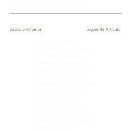
Tierras.mx llamamos el "nuevo lujo".
Artículo Anterior
Siguiente Artículo
El tapial, o tierra
apisonada, crea muros
monolíticos de gran
belleza y durabilidad.
Exploramos su versión
moderna: encofrados
eficientes, estabilización
(cemento/cal mínima),
diseño estético
contemporáneo,
excelente masa térmica
(regulación temperatura)
y bajo impacto