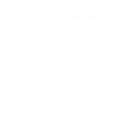
sorgo, paja o subproductos de la industria
alimentaria. Esto no solo le da una base, sino que
también contribuye a la
economía circular
al
reutilizar residuos.
Inoculación con Micelio:
Este sustrato se inocula
con esporas de hongos, típicamente de especies que
crecen rápidamente y forman micelios densos, como
el Ganoderma o el Pleurotus (seta ostra).
Crecimiento Natural:
La mezcla se coloca en moldes
(que pueden tener cualquier forma, desde ladrillos
hasta paneles o bloques complejos) en condiciones
controladas de temperatura y humedad. El micelio
crece, envolviendo y uniendo el sustrato, creando
una red compacta y sólida. ¡Es un proceso que
literalmente "cultiva" el ladrillo!
Secado y Activación Térmica:
Una vez que el micelio
ha crecido lo suficiente y ha dado forma al material,
se hornea a una temperatura específica. Este
proceso detiene el crecimiento del hongo, lo
deshidrata y lo vuelve inerte, transformándolo en un