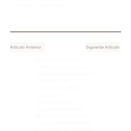
más verde y regenerativo
.
¿Qué te parece la idea de construir con materiales
que puedes compostar al final de su vida útil?
Artículo Anterior
Siguiente Artículo
El micelio (la red de
raíces de los hongos)
puede usarse para crear
materiales de
construcción ligeros,
aislantes y
¡compostables!
Exploramos esta bio-
fabricación emergente:
proceso de crecimiento
en moldes con residuos