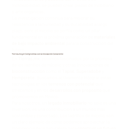
moldeabilidad, se pueden crear piezas de mobiliario
o arte orgánicas.
La investigación continúa para mejorar su
resistencia a la humedad y su durabilidad a largo
plazo, pero el micelio se perfila como un pilar
fundamental en la próxima generación de
materiales
de bajo impacto ambiental
para la construcción del
futuro.
Tierras.mx y el Compromiso con la Innovación Consciente
En
Tierras.mx
, estamos fascinados por la promesa
de los ladrillos de micelio y otras innovaciones de
bioconstrucción
como el
Tapial
,
Superadobe
y
Hempcrete
. Buscamos activamente integrar estas
tecnologías en los
terrenos con potencial
que
ofrecemos y en los
desarrollos con propósito
que
promovemos en México.
Para nosotros, un
legado inmobiliario
no solo es una
inversión, es una contribución a un mundo más
sostenible y conectado. Los ladrillos de micelio son
un claro ejemplo de cómo podemos aprovechar la
inteligencia de la naturaleza para
construir un futuro