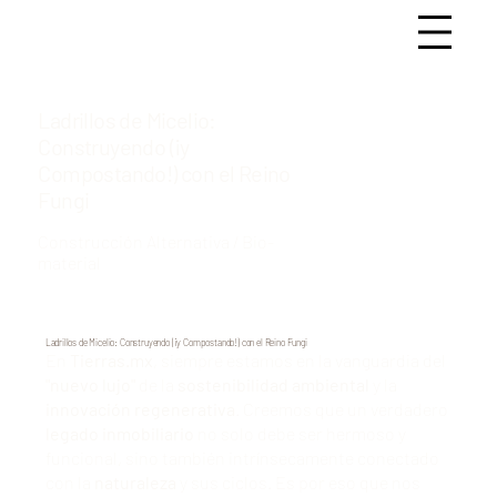
Ladrillos de Micelio:
Construyendo (¡y
Compostando!) con el Reino
Fungi
Construcción Alternativa / Bio-
material
Ladrillos de Micelio: Construyendo (¡y Compostando!) con el Reino Fungi
En
Tierras.mx
, siempre estamos en la vanguardia del
"nuevo lujo"
de la
sostenibilidad ambiental
y la
innovación regenerativa
. Creemos que un verdadero
legado inmobiliario
no solo debe ser hermoso y
funcional, sino también intrínsecamente conectado
con la
naturaleza
y sus ciclos. Es por eso que nos