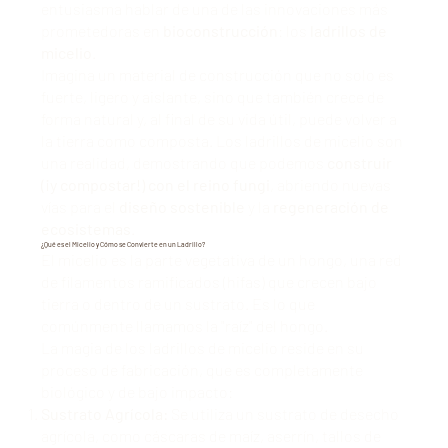
entusiasma hablar de una de las innovaciones más
prometedoras en
bioconstrucción
: los
ladrillos de
micelio
.
Imagina un material de construcción que no solo es
fuerte, ligero y aislante, sino que también crece de
forma natural y, al final de su vida útil, puede volver a
la tierra como composta. Los ladrillos de micelio son
una realidad, demostrando que podemos
construir
(¡y compostar!) con el reino fungi
, abriendo nuevas
vías para el
diseño sostenible
y la
regeneración de
ecosistemas
.
¿Qué es el Micelio y Cómo se Convierte en un Ladrillo?
El micelio es la parte vegetativa de un hongo, una red
de filamentos ramificados (hifas) que crecen bajo
tierra o dentro de un sustrato. Es lo que
comúnmente llamamos la "raíz" del hongo.
La magia de los ladrillos de micelio reside en su
proceso de fabricación, que es completamente
biológico y de bajo impacto:
Sustrato Agrícola:
Se utiliza un sustrato de desecho
agrícola, como cáscaras de maíz, aserrín, tallos de