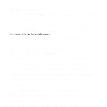
condiciones de crecimiento.
Salud y Bienestar:
No Tóxico y Saludable:
Al ser un material natural, no
libera compuestos orgánicos volátiles (VOCs) ni otras
toxinas, lo que contribuye a un ambiente interior más
sano y al
bienestar holístico
de los ocupantes.
Aplicaciones y el Futuro del Micelio en la Construcción
Aunque todavía es una tecnología en desarrollo, los
ladrillos de micelio ya están demostrando su
potencial en diversas aplicaciones:
Construcción de Edificios:
Como bloques de
construcción, paneles de aislamiento o incluso
elementos estructurales en construcciones de baja
altura, especialmente en
eco-cabañas
u
hogares
ecológicos
dentro de
comunidades intencionales
.
Diseño de Interiores:
Para mobiliario, paneles
acústicos o elementos decorativos que aprovechan
su estética natural y sus propiedades aislantes.
Embalaje Sostenible:
Alternativa biodegradable al
poliestireno (unicel).
Amueblamiento y Esculturas:
Gracias a su