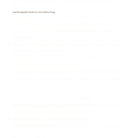
material estructuralmente estable y resistente al
moho.
Las Ventajas de Construir con el Reino Fungi
Los ladrillos de micelio ofrecen una serie de
beneficios que los posicionan como un material
revolucionario para la
bioconstrucción
y el
diseño
sostenible
:
Sostenibilidad Ambiental y Huella de Carbono Baja:
Renovable y Abundante:
El micelio crece
rápidamente utilizando residuos agrícolas, un
recurso renovable y abundante.
Proceso de Baja Energía:
A diferencia del ladrillo de
arcilla tradicional (que requiere altas temperaturas
para su cocción) o el concreto, la producción de
ladrillos de micelio consume mucha menos energía y
emite significativamente menos
CO2
.
Materiales de Bajo Impacto Ambiental:
El ladrillo en
sí es 100% natural y no tóxico.
Propiedades Físicas Excepcionales:
Ligero y Resistente:
Son sorprendentemente ligeros
pero poseen una buena resistencia a la compresión.