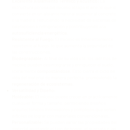
Excelente Aislamiento Térmico y Acústico:
La
estructura porosa del micelio atrapa el aire, lo que lo
convierte en un aislante natural superior al concreto
o la madera, reduciendo la necesidad de sistemas de
calefacción o refrigeración y contribuyendo a la
autosuficiencia energética
.
Resistente al Fuego:
El micelio es inherentemente
resistente al fuego, lo que aumenta la seguridad de
las construcciones.
Biodegradable:
Al final de su vida útil, los ladrillos de
micelio pueden desintegrarse y enriquecer el suelo,
literalmente
compostándose
. Esto cierra el ciclo de
vida del material de manera perfecta, promoviendo la
regeneración de ecosistemas
.
Versatilidad y Diseño:
Moldeable:
El micelio puede crecer en prácticamente
cualquier forma y tamaño, permitiendo diseños
arquitectónicos innovadores y complejos que serían
difíciles de lograr con materiales convencionales.
Personalizable:
Se pueden variar las propiedades del
material ajustando el tipo de hongo, el sustrato o las