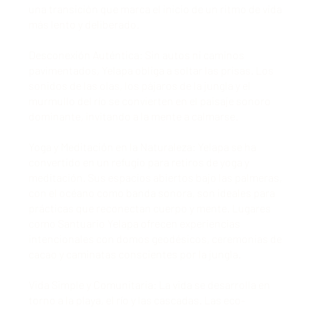
una transición que marca el inicio de un ritmo de vida
más lento y deliberado.
Desconexión Auténtica: Sin autos ni caminos
pavimentados, Yelapa obliga a soltar las prisas. Los
sonidos de las olas, los pájaros de la jungla y el
murmullo del río se convierten en el paisaje sonoro
dominante, invitando a la mente a calmarse.
Yoga y Meditación en la Naturaleza: Yelapa se ha
convertido en un refugio para retiros de yoga y
meditación. Sus espacios abiertos bajo las palmeras,
con el océano como banda sonora, son ideales para
prácticas que reconectan cuerpo y mente. Lugares
como Santuario Yelapa ofrecen experiencias
intencionales con domos geodésicos, ceremonias de
cacao y caminatas conscientes por la jungla.
Vida Simple y Comunitaria: La vida se desarrolla en
torno a la playa, el río y las cascadas. Las eco-