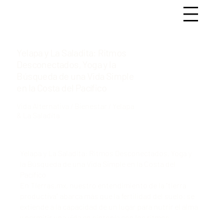
Yelapa y La Saladita: Ritmos
Desconectados, Yoga y la
Búsqueda de una Vida Simple
en la Costa del Pacífico
Vida Alternativa / Bienestar / Yelapa
& La Saladita
Yelapa y La Saladita: Ritmos Desconectados, Yoga y
la Búsqueda de una Vida Simple en la Costa del
Pacífico
En Tierras.mx, nuestro entendimiento de la "tierra
productiva" abarca más que la fertilidad del suelo; se
extiende a la capacidad de un lugar para nutrir el alma
y permitir una vida en sintonía con los ritmos