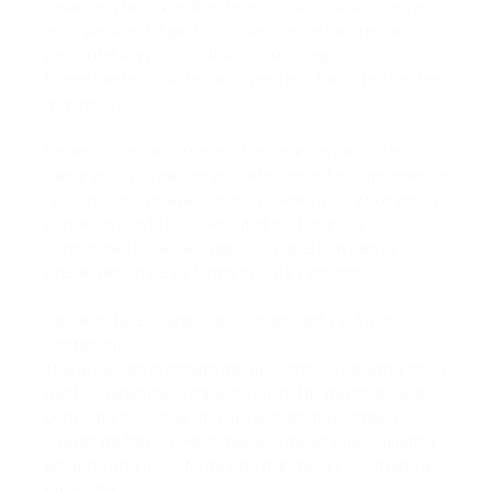
cabañas y las viviendas de estilo rústico se integran
en el paisaje. La gastronomía local se basa en la
pesca del día y los productos de la región,
fomentando un sistema alimentario local de "la milpa
a la mesa".
Conexión con el Entorno: Explorar las cascadas,
nadar en el río, pasear en paddleboard o simplemente
relajarse en la playa son actividades que refuerzan la
conexión con la biodiversidad del lugar. La
comunidad local ha jugado un papel clave en la
preservación de su forma de vida y entorno.
La Saladita: El Paraíso del Longboard y el Flujo
Sostenible
Más al sur, en el estado de Guerrero, La Saladita es un
destino legendario para los surfistas de longboard,
conocido por tener una de las olas más largas y
suaves de México. Pero más allá de las olas, Saladita
encarna una filosofía de vida tranquila y orientada al
bienestar.