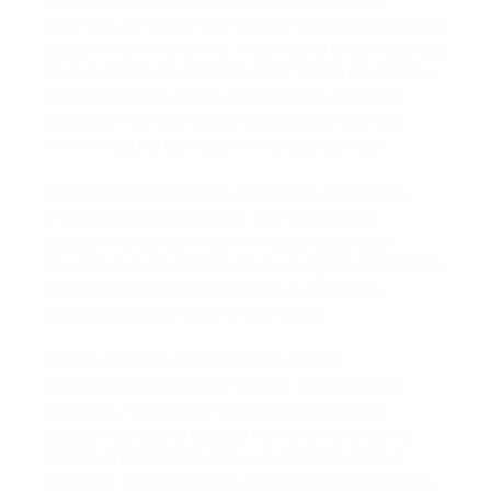
naturales. El "nuevo lujo" que promovemos es el de la
desconexión intencional, la calma y la creatividad que
se encuentran en destinos como Yelapa en Jalisco y
La Saladita en Guerrero, dos joyas ocultas en la
Costa del Pacífico mexicano que invitan a la vida
minimalista y al bienestar holístico bajo el sol.
Estos enclaves costeros, lejos del bullicio de los
grandes centros turísticos, son imanes para
buscadores conscientes, nómadas digitales y
aquellos que desean construir un legado inmobiliario
arraigado en la sencillez, el surf, el yoga y una
profunda conexión con la naturaleza.
Yelapa: Un Oasis Accesible Solo por Mar
Ubicada al sur de Puerto Vallarta, en la Bahía de
Banderas, Yelapa es un pintoresco pueblo de
pescadores que ha logrado mantener su encanto
rústico precisamente por su inaccesibilidad por
carretera. Llegar en barco es parte de la experiencia,