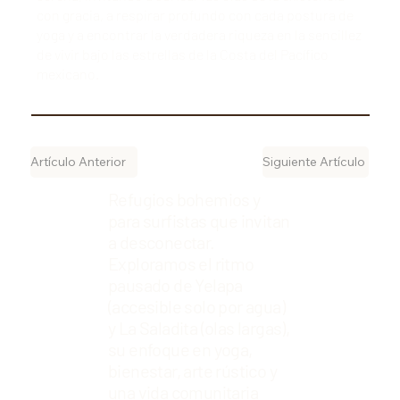
con gracia, a respirar profundo con cada postura de
yoga y a encontrar la verdadera riqueza en la sencillez
de vivir bajo las estrellas de la Costa del Pacífico
mexicano.
Artículo Anterior
Siguiente Artículo
Refugios bohemios y
para surfistas que invitan
a desconectar.
Exploramos el ritmo
pausado de Yelapa
(accesible solo por agua)
y La Saladita (olas largas),
su enfoque en yoga,
bienestar, arte rústico y
una vida comunitaria