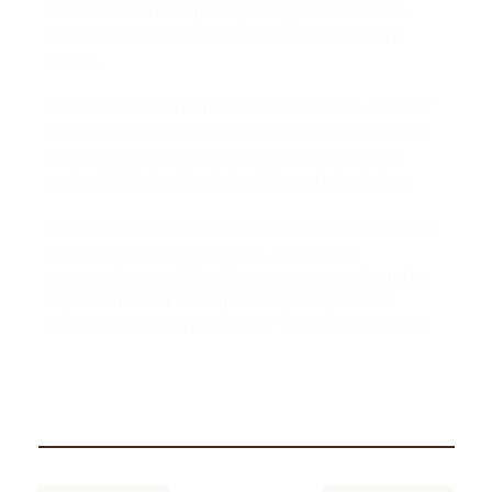
diseño hídrico inteligente y energías renovables,
contribuyendo a la autosuficiencia energética e
hídrica.
Conectar con una Comunidad Consciente: Facilitar
la adquisición de hogares ecológicos para aquellos
que desean unirse a un tejido social activo en la
sostenibilidad ambiental y el bienestar holístico.
Apoyar Iniciativas Locales: Colaborar con proyectos
de reforestación comunitaria, agricultura
regenerativa y gestión del agua, asegurando que tu
legado inmobiliario tenga un impacto positivo
directo en la "tierra productiva" y sus comunidades.