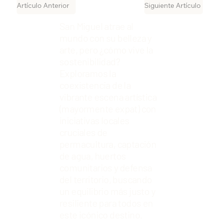
Artículo Anterior
Siguiente Artículo
San Miguel atrae al
mundo con su belleza y
arte, pero ¿cómo vive la
sostenibilidad?
Exploramos la
coexistencia de la
vibrante escena artística
(mayormente expat) con
iniciativas locales
cruciales de
permacultura, captación
de agua, huertos
comunitarios y defensa
del territorio, buscando
un equilibrio más justo y
resiliente para todos en
este icónico destino.