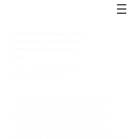
San Miguel de Allende: Entre
el Arte Expat y las Iniciativas
Locales de Permacultura y
Agua
Cultura / Comunidad / San Miguel
de Allende / Sostenibilidad
San Miguel de Allende: Entre el Arte Expat y las
Iniciativas Locales de Permacultura y Agua
En Tierras.mx, nuestra visión del "nuevo lujo" abarca
la confluencia de la riqueza cultural, la belleza
estética y un compromiso profundo con la
sostenibilidad ambiental. San Miguel de Allende, un
icónico Pueblo Mágico en el corazón de México, es un