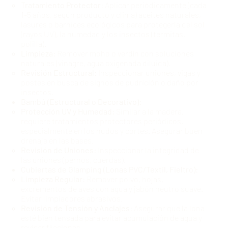
Tratamiento Protector:
Aplicar periódicamente (cada
1-5 años, según producto y clima) aceites naturales,
lasures o barnices ecológicos para protegerla del sol
(rayos UV), la humedad y los insectos (termitas,
polilla).
Limpieza:
Remover moho o verdín con soluciones
naturales (vinagre, agua oxigenada diluida).
Revisión Estructural:
Inspeccionar uniones, vigas y
postes en busca de signos de pudrición o daño por
insectos.
Bambú (Estructural o Decorativo):
Protección UV y Humedad:
Similar a la madera,
requiere tratamientos protectores periódicos,
especialmente en los nudos y cortes. Asegurar buen
drenaje en las bases.
Revisión de Uniones:
Inspeccionar la integridad de
las uniones (pernos, cuerdas).
Cubiertas de Glamping (Lonas PVC/Textil, Fieltro):
Limpieza Regular:
Remover polvo, hojas,
excrementos de aves con agua y jabón neutro suave.
Evitar limpiadores abrasivos.
Revisión de Tensión y Anclajes:
Asegurar que la lona
esté bien tensada para evitar acumulación de agua y
revisar fijaciones.