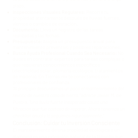
plazo.
Inspecciones Visuales Regulares:
Recorre tu
propiedad atentamente después de lluvias fuertes,
vientos o cambios de estación.
Documenta:
Lleva un registro de las tareas
realizadas y las fechas.
Presupuesta:
Asigna un presupuesto anual para
mantenimiento preventivo y posibles reparaciones.
Busca Ayuda Profesional Cuando Sea Necesario:
No
dudes en contratar expertos para tareas complejas o
que requieran conocimientos específicos
(electricidad solar, plomería ecológica, tratamientos
de madera).
En Tierras.mx te conectamos con
profesionales de confianza
.
"Al principio descuidamos un poco el mantenimiento del
revoco de nuestra casa de tierra,"
admite Javier M. de
Puebla.
"Una lluvia fuerte inesperada causó una
filtración que fue costosa de reparar. Ahora tenemos un
checklist anual y lo seguimos rigurosamente."
Conclusión: Cuidar tu Inversión Consciente
El mantenimiento de una propiedad ecológica o un
glamping es una extensión natural de la filosofía que