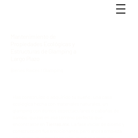
Mantenimiento de
Propiedades Ecológicas y
Estructuras de Glamping a
Largo Plazo
Bienes Raíces / Glamping
Has construido o adquirido tu sueño: una casa
ecológica hecha con materiales naturales, un
glamping con domos espectaculares o cabañas de
bambú, quizás en ese terreno perfecto que
encontraste en
Tierras.mx
. La fase inicial de diseño y
construcción fue emocionante, pero ahora empieza
una etapa igualmente crucial, aunque a menudo