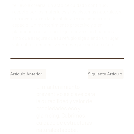
te llevó a crearla: un acto de cuidado continuo,
respeto por los materiales y los sistemas naturales, y
una inversión en la durabilidad y resiliencia de tu
espacio. Un mantenimiento proactivo y bien
planificado no solo protege tu inversión financiera,
sino que asegura que tu refugio siga siendo un lugar
saludable, funcional y hermoso por muchos años.
Artículo Anterior
Siguiente Artículo
El mantenimiento
preventivo es clave para
la durabilidad y valor de
propiedades eco y
glamping. Cubrimos:
cuidado de estructuras
naturales (adobe,