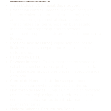
1. Cuidado de Estructuras con Materiales Naturales:
Tierra (Adobe, COB, Tapial, Superadobe):
Protección contra Humedad:
¡La clave! Asegurar
buenos cimientos (sobrecimientos altos), aleros
amplios, drenaje perimetral eficaz y revocos
transpirables (cal, tierra, nopal) en buen estado.
Inspeccionar y reparar grietas en revocos
anualmente, especialmente antes de la temporada de
lluvias.
Erosión (Base de Muros):
Vigilar salpicaduras de
lluvia en la base y asegurar que el agua escurra lejos
de los muros.
Paja (Straw Bale):
Revocos Intactos:
Es vital mantener los revocos de
cal o tierra sin fisuras para proteger las pacas de la
humedad externa y posibles plagas. Inspección anual
detallada.
Control de Humedad Interior:
Asegurar buena
ventilación para evitar condensación interna.
Monitoreo de Plagas:
Aunque un muro bien revocado
es resistente, vigilar signos de roedores o insectos
cerca de posibles puntos de entrada (marcos de
puertas/ventanas).
Madera (Cabañas, Estructuras, Decks):