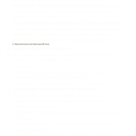
Inspección de Costuras y Pequeños Daños:
Reparar
pequeños desgarros o perforaciones rápidamente
para evitar que crezcan.
Tratamiento Impermeabilizante/UV (Según Material):
Algunos materiales requieren reaplicación periódica.
Vida Útil:
Estar consciente de la vida útil esperada de
la cubierta y planificar su eventual reemplazo.
2. Mantenimiento de Sistemas Off-Grid:
Sistema Solar Fotovoltaico:
Limpieza de paneles (ver
artículo Solar Off-Grid
).
Revisión de cableado y conexiones (apriete,
corrosión).
Monitoreo del estado de las baterías (voltaje,
densidad si son plomo-ácido abiertas).
Ecualización periódica (baterías plomo-ácido).
Sistema de Captación de Agua de Lluvia:
Limpieza de techos, canaletas, filtros de hojas
(regularmente, especialmente antes y durante
temporada de lluvias).
Limpieza y desinfección de cisternas/tanques (anual
o bianual).
Reemplazo de cartuchos de filtros de purificación
según indicación.
Mantenimiento de bomba y sistema UV (si aplica).