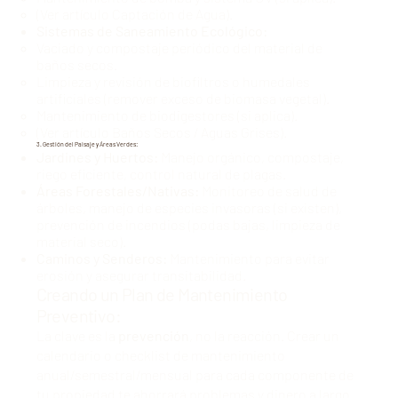
(Ver
artículo Captación de Agua
).
Sistemas de Saneamiento Ecológico:
Vaciado y compostaje periódico del material de
baños secos.
Limpieza y revisión de biofiltros o humedales
artificiales (remover exceso de biomasa vegetal).
Mantenimiento de biodigestores (si aplica).
(Ver
artículo Baños Secos / Aguas Grises
).
3. Gestión del Paisaje y Áreas Verdes:
Jardines y Huertos:
Manejo orgánico, compostaje,
riego eficiente, control natural de plagas.
Áreas Forestales/Nativas:
Monitoreo de salud de
árboles, manejo de especies invasoras (si existen),
prevención de incendios (podas bajas, limpieza de
material seco).
Caminos y Senderos:
Mantenimiento para evitar
erosión y asegurar transitabilidad.
Creando un Plan de Mantenimiento
Preventivo:
La clave es la
prevención
, no la reacción. Crear un
calendario o checklist de mantenimiento
anual/semestral/mensual para cada componente de
tu propiedad te ahorrará problemas y dinero a largo