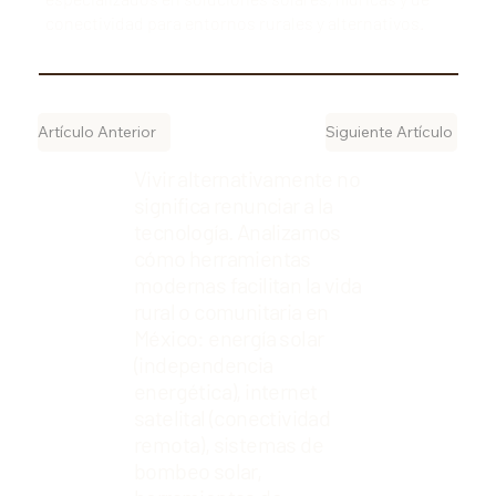
conectividad para entornos rurales y alternativos.
Artículo Anterior
Siguiente Artículo
Vivir alternativamente no
significa renunciar a la
tecnología. Analizamos
cómo herramientas
modernas facilitan la vida
rural o comunitaria en
México: energía solar
(independencia
energética), internet
satelital (conectividad
remota), sistemas de
bombeo solar,