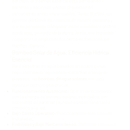
del cielo, el internet satelital está derribando
barreras y haciendo viables proyectos en
ubicaciones antes impensables.
"Tener Starlink nos
permite gestionar las reservas de nuestro glamping y
que mi pareja siga trabajando como diseñadora gráfica
desde aquí, en medio de la sierra. Antes, era imposible,"
comparte un emprendedor cerca de San José del
Pacífico, Oaxaca.
Bombeo Solar de Agua: Eficiencia Hídrica
Esencial
Para sistemas de agua basados en pozos o que
requieren elevar agua desde cisternas a tanques
elevados, las
bombas de agua solares
son una
solución tecnológica crucial:
Funcionamiento Autónomo:
Operan directamente
con la energía de paneles solares dedicados, sin
necesidad de baterías (aunque pueden tenerlas) o
conexión a la red.
Bajo Costo Operativo:
Prácticamente nulo una vez
instaladas.
Fiabilidad y Bajo Mantenimiento:
Sistemas robustos
diseñados para entornos rurales.