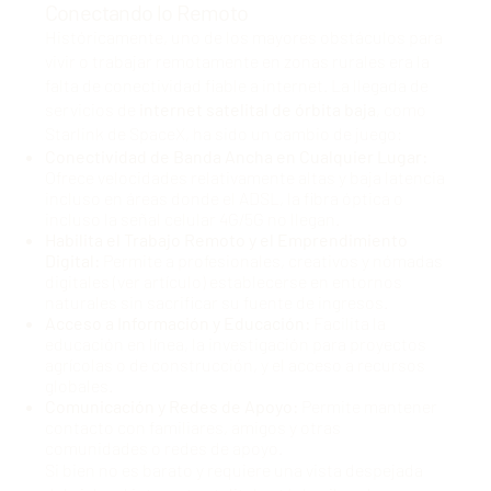
Conectando lo Remoto
Históricamente, uno de los mayores obstáculos para
vivir o trabajar remotamente en zonas rurales era la
falta de conectividad fiable a internet. La llegada de
servicios de
internet satelital de órbita baja
, como
Starlink de SpaceX, ha sido un cambio de juego:
Conectividad de Banda Ancha en Cualquier Lugar:
Ofrece velocidades relativamente altas y baja latencia
incluso en áreas donde el ADSL, la fibra óptica o
incluso la señal celular 4G/5G no llegan.
Habilita el Trabajo Remoto y el Emprendimiento
Digital:
Permite a profesionales, creativos y nómadas
digitales (
ver artículo
) establecerse en entornos
naturales sin sacrificar su fuente de ingresos.
Acceso a Información y Educación:
Facilita la
educación en línea, la investigación para proyectos
agrícolas o de construcción, y el acceso a recursos
globales.
Comunicación y Redes de Apoyo:
Permite mantener
contacto con familiares, amigos y otras
comunidades o redes de apoyo.
Si bien no es barato y requiere una vista despejada