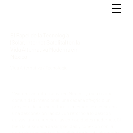
El Papel de la Tecnología
(Solar, Internet Satelital) en la
Vida Alternativa Moderna en
México
Vida Alternativa / Tecnología
Vivir una vida alternativa en México –ya sea en una
comunidad intencional, una cabaña off-grid o un
proyecto de permacultura– a menudo se asocia con
una desconexión radical, un retorno a lo básico y
quizás, una renuncia a las comodidades modernas. Si
bien la búsqueda de simplicidad y conexión con la
naturaleza es central, la realidad de la vida alternativa