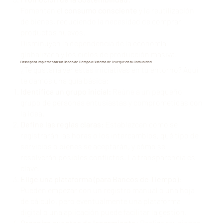
Fomentan el
consumo consciente
y la reutilización
de bienes, reduciendo la necesidad de comprar
productos nuevos.
Disminuyen la dependencia de la economía
globalizada y los ciclos de producción masiva.
Pasos para Implementar un Banco de Tiempo o Sistema de Trueque en tu Comunidad
¿Te gustaría ver estas iniciativas en tu entorno? Aquí
te damos una guía básica:
Identifica un grupo inicial:
Reúne a un pequeño
grupo de personas entusiastas y comprometidas con
la idea.
Define las reglas claras:
Establezcan cómo se
registrarán las horas o los intercambios, qué tipo de
servicios o bienes se aceptarán, y cómo se
resolverán posibles conflictos. La transparencia es
clave.
Elige una plataforma (para Bancos de Tiempo):
Pueden empezar con un registro manual o una hoja
de cálculo, pero eventualmente una plataforma
digital o una aplicación puede facilitar la gestión.
Organiza eventos de lanzamiento:
Realiza reuniones