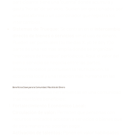
participante tiene una "cuenta" donde acumula y
gasta "horas" de servicio. Suelen ser gestionados por
una plataforma o un coordinador que registra los
intercambios.
Sistemas de Trueque:
Se centran en el
intercambio
directo de bienes o servicios
sin el uso de dinero.
Pueden ser puntuales (tú me das X, yo te doy Y) o
parte de una red más amplia donde se organizan
"mercados de trueque" periódicos. Aquí, el valor del
bien o servicio se negocia entre las partes.
Ambos modelos promueven la reutilización, la
economía local y una relación más humana en las
transacciones.
Beneficios Clave para la Comunidad: Más Allá del Dinero
Implementar estas herramientas en una comunidad
trae múltiples beneficios:
Fortalecimiento Económico Local:
Circulación de valor:
Permiten que personas con
recursos limitados accedan a servicios o bienes que
de otra manera no podrían pagar.
Activación de talentos:
Ponen en valor habilidades