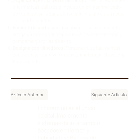
informativas, talleres o incluso un primer "mercado
de trueque" para dar a conocer la iniciativa y atraer a
más participantes.
Fomenta la participación activa:
Crea un ambiente
amigable y de confianza. Celebra los intercambios y
comparte historias de éxito.
Designa coordinadores:
Personas que faciliten las
conexiones, resuelvan dudas y mantengan el sistema
funcionando.
Artículo Anterior
Siguiente Artículo
El dinero no es el único
capital. Implementa
sistemas de intercambio
basados en tiempo y
habilidades: Bancos de