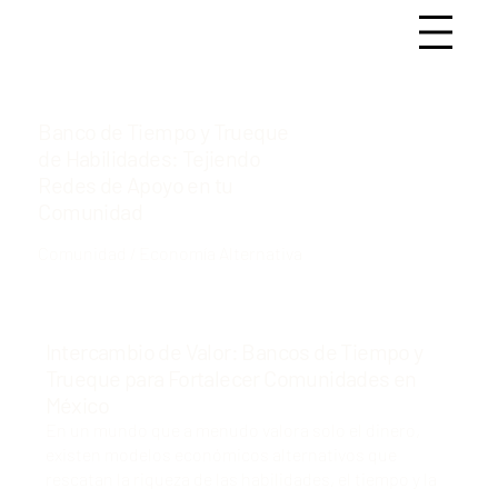
Banco de Tiempo y Trueque
de Habilidades: Tejiendo
Redes de Apoyo en tu
Comunidad
Comunidad / Economía Alternativa
Intercambio de Valor: Bancos de Tiempo y
Trueque para Fortalecer Comunidades en
México
En un mundo que a menudo valora solo el dinero,
existen modelos económicos alternativos que
rescatan la riqueza de las habilidades, el tiempo y la