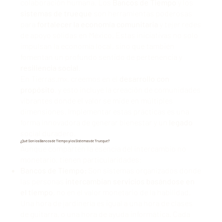
colaboración humana. Los
Bancos de Tiempo
y los
sistemas de trueque
son herramientas poderosas
para
fortalecer la economía comunitaria
y tejer redes
de apoyo sólidas en México. Estas iniciativas no solo
impulsan la economía local, sino que también
fomentan un profundo sentido de pertenencia y
resiliencia social
.
En Tierras.mx, creemos en el
desarrollo con
propósito
, y esto incluye la creación de comunidades
vibrantes donde el valor se mide en múltiples
dimensiones. Implementar estas prácticas es una
forma innovadora de generar bienestar y un
legado
social duradero.
¿Qué Son los Bancos de Tiempo y los Sistemas de Trueque?
Aunque comparten la esencia del intercambio no
monetario, tienen particularidades:
Bancos de Tiempo:
Son sistemas organizados donde
las personas
intercambian servicios basándose en
el tiempo
, no en el valor monetario de la habilidad.
Una hora de jardinería es igual a una hora de clases
de guitarra, o una hora de ayuda informática. Cada